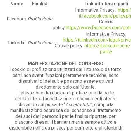
Nome
Finalità
Link sito terze parti
Informativa Privacy:
https:/
it.facebook.com/policy.p
Facebook
Profilazione
Cookie
policy:
https://www.facebook.com/poli
Informativa Privacy:
https://it.linkedin.com/legal/priv
Linkedin
Profilazione
Cookie policy:
https://it.linkedin.com
policy
MANIFESTAZIONE DEL CONSENSO
I cookie di profilazione utilizzati dal Titolare, o da terze
parti, non aventi funzioni prettamente tecniche, sono
disattivati di default e possono essere attivati
direttamente solo dall’Utente.
L’attivazione dei cookie di profilazione da parte
dell’Utente, o l’accettazione in blocco degli stessi
cliccando sul pulsante “
Accetta tutti
”, comporta
manifestazione espressa del consenso al trattamento
dei suoi dati personali per le finalità riportate, per
ciascuno di essi. Il banner rimarrà sempre attivo e
disponibile nell’area privacy per permettere all’utente di