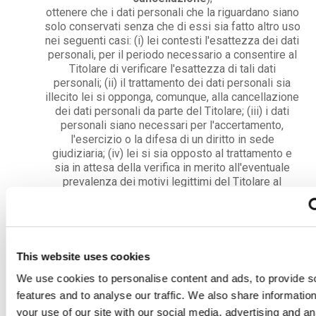
ottenere che i dati personali che la riguardano siano
solo conservati senza che di essi sia fatto altro uso
nei seguenti casi: (i) lei contesti l'esattezza dei dati
personali, per il periodo necessario a consentire al
Titolare di verificare l'esattezza di tali dati
personali; (ii) il trattamento dei dati personali sia
illecito lei si opponga, comunque, alla cancellazione
dei dati personali da parte del Titolare; (iii) i dati
personali siano necessari per l'accertamento,
l'esercizio o la difesa di un diritto in sede
giudiziaria; (iv) lei si sia opposto al trattamento e
sia in attesa della verifica in merito all'eventuale
prevalenza dei motivi legittimi del Titolare al
trattamento, rispetto ai suoi (c.d.
diritto di
limitazione
);
presentare opposizione in qualsiasi momento al
trattamento dei dati, in particolare per ciò che
attiene alla profilazione, ove l’utente vi abbia
This website uses cookies
acconsentito (c.d.
diritto di opposizione
);
We use cookies to personalise content and ads, to provide s
ricevere in un formato di uso comune, leggibile da
dispositivo automatico e interoperabile, i dati
features and to analyse our traffic. We also share informatio
personali che la riguardano, qualora essi siano
your use of our site with our social media, advertising and an