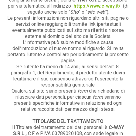
per via telematica all’indirizzo
https://www.c-way.it/
(di
seguito anche solo “
Sito
” o “
sito web
”).
Le presenti informazioni non riguardano altri siti, pagine o
servizi online raggiungibili tramite link ipertestuali
eventualmente pubblicati sul sito ma riferiti a risorse
esterne al dominio del sito della Società.
L’informativa può subire modifiche a causa
dell’introduzione di nuove norme al riguardo. Si invita
pertanto l’utente a controllare periodicamente la presente
pagina.
Se l’utente ha meno di 14 anni, ai sensi dell’art. 8,
paragrafo 1, del Regolamento, il predetto utente dovrà
legittimare il suo consenso attraverso l’esercente la
responsabilità genitoriale.
Qualora sul sito siano presenti
form
che richiedano di
rilasciare dati personali, per ciascun
form
saranno
presenti specifiche informative in relazione ad ogni
relativa raccolta dati per mezzo degli stessi.
TITOLARE DEL TRATTAMENTO
Il Titolare del trattamento dei dati personali è
C-WAY
S.R.L.,
C.F. e P.IVA 03789020108, con sede legale in