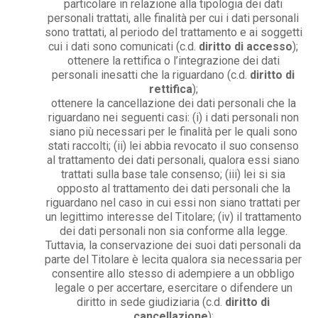
particolare in relazione alla tipologia dei dati
personali trattati, alle finalità per cui i dati personali
sono trattati, al periodo del trattamento e ai soggetti
cui i dati sono comunicati (c.d.
diritto di accesso
);
ottenere la rettifica o l’integrazione dei dati
personali inesatti che la riguardano (c.d.
diritto di
rettifica
);
ottenere la cancellazione dei dati personali che la
riguardano nei seguenti casi: (i) i dati personali non
siano più necessari per le finalità per le quali sono
stati raccolti; (ii) lei abbia revocato il suo consenso
al trattamento dei dati personali, qualora essi siano
trattati sulla base tale consenso; (iii) lei si sia
opposto al trattamento dei dati personali che la
riguardano nel caso in cui essi non siano trattati per
un legittimo interesse del Titolare; (iv) il trattamento
dei dati personali non sia conforme alla legge.
Tuttavia, la conservazione dei suoi dati personali da
parte del Titolare è lecita qualora sia necessaria per
consentire allo stesso di adempiere a un obbligo
legale o per accertare, esercitare o difendere un
diritto in sede giudiziaria (c.d.
diritto di
cancellazione
);