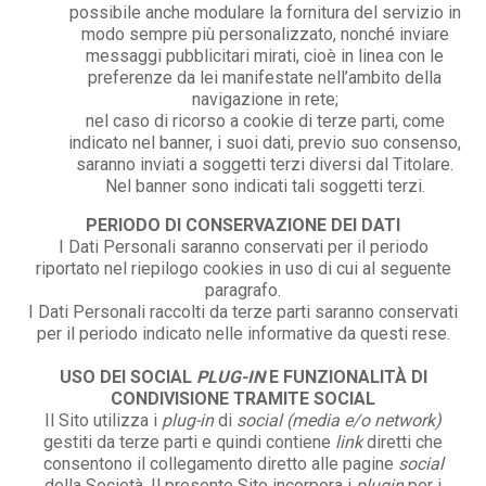
possibile anche modulare la fornitura del servizio in
modo sempre più personalizzato, nonché inviare
messaggi pubblicitari mirati, cioè in linea con le
preferenze da lei manifestate nell’ambito della
navigazione in rete;
nel caso di ricorso a cookie di terze parti, come
indicato nel banner, i suoi dati, previo suo consenso,
saranno inviati a soggetti terzi diversi dal Titolare.
Nel banner sono indicati tali soggetti terzi.
PERIODO DI CONSERVAZIONE DEI DATI
I Dati Personali saranno conservati per il periodo
riportato nel riepilogo cookies in uso di cui al seguente
paragrafo.
I Dati Personali raccolti da terze parti saranno conservati
per il periodo indicato nelle informative da questi rese.
USO DEI SOCIAL
PLUG-IN
E FUNZIONALITÀ DI
CONDIVISIONE TRAMITE SOCIAL
Il Sito utilizza i
plug-in
di
social (media e/o network)
gestiti da terze parti e quindi contiene
link
diretti che
consentono il collegamento diretto alle pagine
social
della Società. Il presente Sito incorpora i
plugin
per i