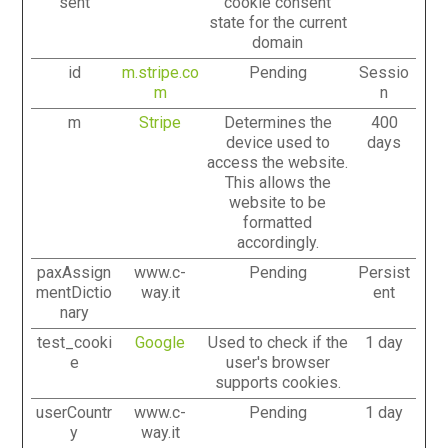
sent
cookie consent
state for the current
domain
id
m.stripe.co
Pending
Sessio
m
n
m
Stripe
Determines the
400
device used to
days
access the website.
This allows the
website to be
formatted
accordingly.
paxAssign
www.c-
Pending
Persist
mentDictio
way.it
ent
nary
test_cooki
Google
Used to check if the
1 day
e
user's browser
supports cookies.
userCountr
www.c-
Pending
1 day
y
way.it