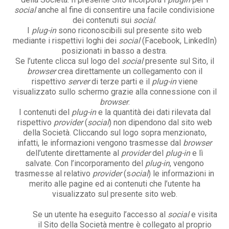
social
anche al fine di consentire una facile condivisione
dei contenuti sui
social
.
I
plug-in
sono riconoscibili sul presente sito web
mediante i rispettivi loghi dei
social
(Facebook, LinkedIn)
posizionati in basso a destra.
Se l’utente clicca sul logo del
social
presente sul Sito, il
browser
crea direttamente un collegamento con il
rispettivo
server
di terze parti e il
plug-in
viene
visualizzato sullo schermo grazie alla connessione con il
browser
.
I contenuti del
plug-in
e la quantità dei dati rilevata dal
rispettivo
provider
(
social
) non dipendono dal sito web
della Società. Cliccando sul logo sopra menzionato,
infatti, le informazioni vengono trasmesse dal
browser
dell’utente direttamente al
provider
del
plug-in
e lì
salvate. Con l’incorporamento del
plug-in
, vengono
trasmesse al relativo
provider
(s
ocial
) le informazioni in
merito alle pagine ed ai contenuti che l’utente ha
visualizzato sul presente sito web.
Se un utente ha eseguito l’accesso al
social
e visita
il Sito della Società mentre è collegato al proprio