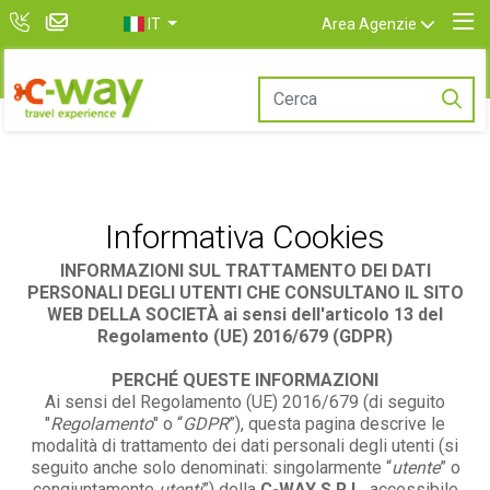
IT
Area Agenzie
Informativa Cookies
INFORMAZIONI SUL TRATTAMENTO DEI DATI
PERSONALI
DEGLI UTENTI CHE CONSULTANO IL SITO
WEB DELLA SOCIETÀ
ai sensi dell'articolo 13 del
Regolamento (UE) 2016/679 (GDPR)
PERCHÉ QUESTE INFORMAZIONI
Ai sensi del Regolamento (UE) 2016/679 (di seguito
"
Regolamento
" o “
GDPR
”), questa pagina descrive le
modalità di trattamento dei dati personali degli utenti (si
seguito anche solo denominati: singolarmente “
utente
” o
congiuntamente
utenti
”) della
C-WAY S.R.L.
accessibile