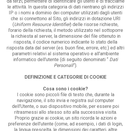
da terzi, permettere di identificare gli utenti e di tracciarne
le attività. In questa categoria di dati rientrano gli indirizzi
IP o i nomi a dominio dei computer utilizzati dagli utenti
che si connettono al Sito, gli indirizzi in dotazione URI
(
Uniform Resource Identifier
) delle risorse richieste,
l’orario della richiesta, il metodo utilizzato nel sottoporre
la richiesta al server, la dimensione del file ottenuto in
risposta, il codice numerico indicante lo stato della
risposta data dal server (es. buon fine, errore, etc.) ed altri
parametri relativi al sistema operativo e all’ambiente
informatico dell’utente (di seguito denominati “
Dati
Personali
”).
DEFINIZIONE E CATEGORIE DI COOKIE
Cosa sono i cookie?
I cookie sono piccoli file di testo che, durante la
navigazione, il sito invia e registra sul computer
dell’Utente, o suo dispositivo mobile, per essere poi
ritrasmessi allo stesso sito alla successiva visita.
Proprio grazie ai cookie, un sito ricorda le azioni e
preferenze dell’utente (come, ad esempio, i dati di login,
la lingua prescelta, le dimensioni dei caratteri, altre