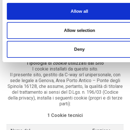
personali effettuato dal Titolare avvenga in violazione di
quanto previsto dal Regolamento UE 2016/679, ha il
Allow all
diritto di proporre reclamo all’Ufficio del Garante Privacy,
come previsto dall'art. 77 del Regolamento UE 2016/679
(via e-mail, all'indirizzo:
garante@gpdp.it
, oppure via
Allow selection
posta, al Garante per la protezione dei dati personali, che
ha sede in Roma (Italia), Piazza Venezia 11 Scala B, CAP
00187), o di adire le opportune sedi giudiziarie, come
Deny
previsto dall'art. art. 79 del Regolamento UE 2016/679.
Tipologia di
cookie
utilizzati dal Sito
I cookie installati da questo sito.
Il presente sito, gestito da C-way srl unipersonale, con
sede legale a Genova, Area Porto Antico – Ponte degli
Spinola 16128, che assume, pertanto, la qualità di titolare
del trattamento ai sensi del D.Lgs. n. 196/03 (Codice
della privacy), installa i seguenti cookie (propri e di terze
parti):
1 Cookie tecnici