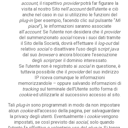
account
, il rispettivo
provider
potrà far figurare la
visita al nostro Sito nell’
account
dell’utente e ciò
anche nel caso in cui si utilizzino le funzioni del
plug-in
(per esempio, facendo clic sul pulsante “
Mi
piace
”), le informazioni saranno associate
all’
account
. Se l’utente non desidera che il
provider
del summenzionato
social
riceva i suoi dati tramite
il Sito della Società, dovrà effettuare il
log-out
dal
relativo
social
o disattivare l’uso degli s
cript java
dal suo
browser
o ancora bloccare l’esecuzione
degli
script
per il dominio interessato.
Se l’utente non è registrato ai
social
in questione, è
tuttavia possibile che il
provider
del suo indirizzo
IP riceva comunque le informazioni
memorizzandole – oppure salvando informazioni di
tracking
sul terminale dell’Utente sotto forma di
cookie
ed utilizzarle al successivo accesso al sito.
Tali
plug-in
sono programmati in modo da non impostare
alcun
cookie
all'accesso della pagina, per salvaguardare
la privacy degli utenti. Eventualmente i
cookie
vengono
impostati, se così previsto dai
social
, solo quando
l'utente fa effettivo e volontario uso del
plug-in
. Si tenga