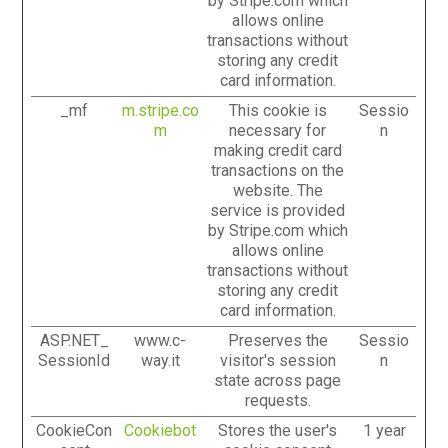
by Stripe.com which
allows online
transactions without
storing any credit
card information.
_mf
m.stripe.co
This cookie is
Sessio
m
necessary for
n
making credit card
transactions on the
website. The
service is provided
by Stripe.com which
allows online
transactions without
storing any credit
card information.
ASP.NET_
www.c-
Preserves the
Sessio
SessionId
way.it
visitor's session
n
state across page
requests.
CookieCon
Cookiebot
Stores the user's
1 year