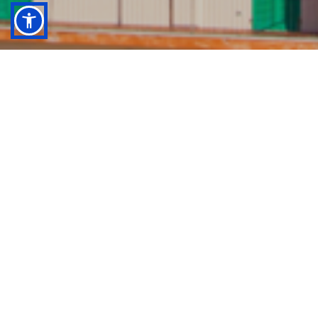
Esperienze in esclusiva
prenotabili solo con C-WAY!
Scopri le esperienze esclusive offerte da C-WAY! Celebr
a un
compleanno
indimenticabile alla Città dei Bambini, d
ove divertimento e apprendimento si fondono in un'esperi
enza unica per i più piccoli. Oppure, osa con
una notte straordinaria tra gli squali
, immergendoti nel
le profondità dell'Acquario di Genova per un'emozionante
avventura notturna. Se preferisci un'esperienza culinaria u
nica, prenota una
cena emozionale all'Acquario di Gen
ova
, dove gusti e panorami si fondono per una serata ma
gica. Assicurati il tuo posto ora e regalati un'esperienza in
dimenticabile con
C-WAY
!
Notte con gli Squali