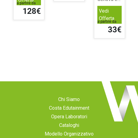
io
street food
€
Vedi
e
con cono
frittini in
Offerta
a partire da
antica
33€
friggitoria!
Chi Siamo
Costa Edutainment
Opera Laboratori
Cataloghi
Modello Organizzativo