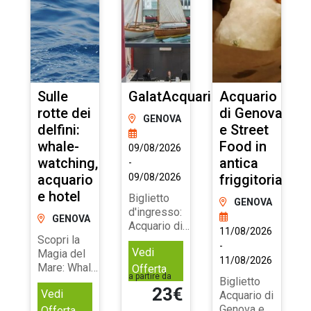
GalatAcquario
Acquario
Crocieracquar
di Genova
GENOVA
GENOVA
e Street
Food in
09/08/2026
01/04/2026
g,
antica
-
-
o
09/08/2026
friggitoria
28/10/2026
Biglietto
Acquario di
GENOVA
d'ingresso:
Genova e
Acquario di
Whale-
11/08/2026
Genova +
watching in
-
Vedi
Vedi
Galata &
mare
11/08/2026
e-
Sommergibile
aperto!
Offerta
Offerta
a partire da
a partire da
Nazario Sauro
Biglietto
23€
49€
,
Acquario di
ne
Genova e