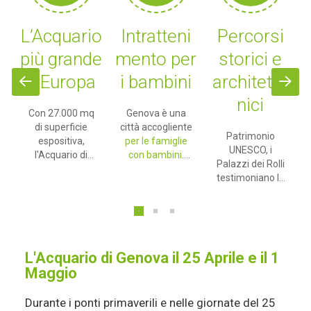
o
Intratteni
Percorsi
Musei e
e
mento per
storici e
gallerie
a
i bambini
architetto
d'arte
nici
Genova è una
Genova offre
città accogliente
numerose
Patrimonio
per le famiglie
gallerie e musei,
UNESCO, i
con bambini
.
dall'arte classica
Palazzi dei Rolli
n
Oltre
alla
testimoniano la
all'Acquario, c'è
contemporanea.
ricchezza del
La Città dei
Tra i più
Rinascimento e
Bambini e dei
importanti ci
Barocco
Ragazzi, un'area
sono i Musei di
genovese. La
.
interattiva per la
Strada Nuova,
Lanterna e i
scoperta
con collezioni
L'Acquario di Genova il 25 Aprile e il 1
"caruggi" del
scientifica e
rinascimentali e
Maggio
centro storico
tecnologica.
barocche di
nascondono
rilievo
Durante i ponti primaverili e nelle giornate del 25
antichi palazzi e
internazionale.