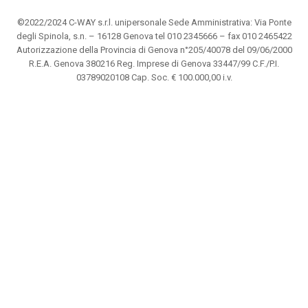
©2022/2024 C-WAY s.r.l. unipersonale Sede Amministrativa: Via Ponte
degli Spinola, s.n. – 16128 Genova tel 010 2345666 – fax 010 2465422
Autorizzazione della Provincia di Genova n°205/40078 del 09/06/2000
R.E.A. Genova 380216 Reg. Imprese di Genova 33447/99 C.F./P.I.
03789020108 Cap. Soc. € 100.000,00 i.v.