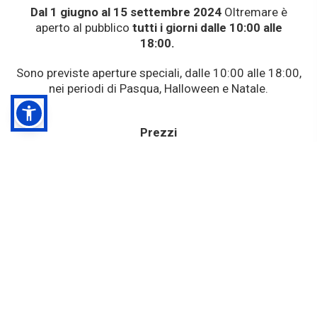
Dal 1 giugno al 15 settembre 2024
Oltremare è
aperto al pubblico
tutti i giorni dalle 10:00 alle
18:00.
Sono previste aperture speciali, dalle 10:00 alle 18:00,
nei periodi di Pasqua, Halloween e Natale.
Prezzi
Adulti a partire da
: € 25
Ridotto*:
da € 21,00
Bambini sotto il metro di altezza:
gratuiti, con
accesso diretto al parco.
*Ridotto: da 100 cm a 140 cm di altezza; over 65;
disabili.
All'interno del Parco, sono presenti caffè, snack bar,
punti ristoro, ristoranti e aree picnic dove potersi
fermare per il pranzo o per una gustosa merenda.
Oltremare è poi fornito di tutti i principali servizi: aree