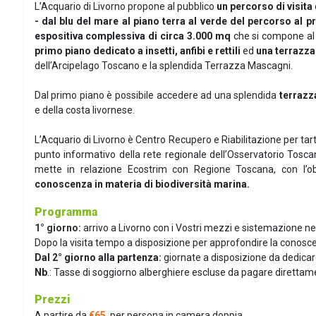
L’Acquario di Livorno propone al pubblico
un percorso di visita
- dal blu del mare al piano terra al verde del percorso al pri
espositiva complessiva di circa 3.000 mq
che si compone al 
primo piano dedicato a insetti, anfibi e rettili
ed
una terrazza
dell’Arcipelago Toscano e la splendida Terrazza Mascagni.
Dal primo piano è possibile accedere ad una splendida
terrazz
e della costa livornese.
L’Acquario di Livorno è Centro Recupero e Riabilitazione per ta
punto informativo della rete regionale dell’Osservatorio Toscan
mette in relazione Ecostrim con Regione Toscana, con l’ob
conoscenza in materia di biodiversità marina.
Programma
1° giorno:
arrivo a Livorno con i Vostri mezzi e sistemazione nel 
Dopo la visita tempo a disposizione per approfondire la conosce
Dal 2° giorno alla partenza:
giornate a disposizione da dedicare 
Nb
.: Tasse di soggiorno alberghiere escluse da pagare direttame
Prezzi
A partire da
€65
per persona in camera doppia.