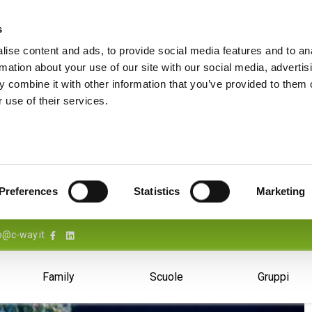
s
ise content and ads, to provide social media features and to an
rmation about your use of our site with our social media, advertis
 combine it with other information that you’ve provided to them o
 use of their services.
Preferences
Statistics
Marketing
o@c-way.it
Family
Scuole
Gruppi