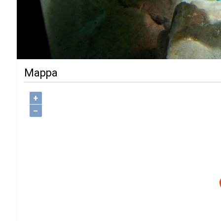
Mappa
+
−