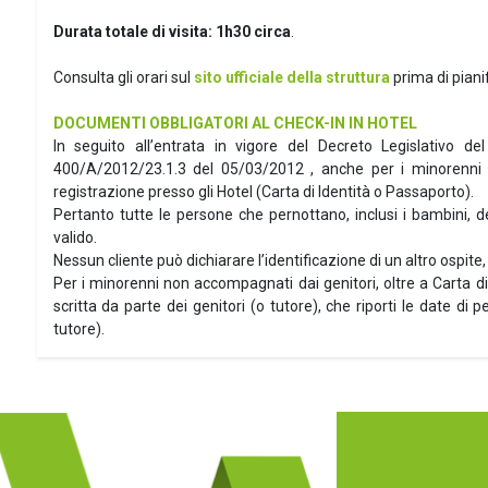
Durata totale di visita:
1h30 circa
.
Consulta gli orari sul
sito ufficiale della struttura
prima di pianif
DOCUMENTI OBBLIGATORI AL CHECK-IN IN HOTEL
In seguito all’entrata in vigore del Decreto Legislativo de
400/A/2012/23.1.3 del 05/03/2012 , anche per i minorenni è
registrazione presso gli Hotel (Carta di Identità o Passaporto).
Pertanto tutte le persone che pernottano, inclusi i bambini, 
valido.
Nessun cliente può dichiarare l’identificazione di un altro ospi
Per i minorenni non accompagnati dai genitori, oltre a Carta d
scritta da parte dei genitori (o tutore), che riporti le date di
tutore).