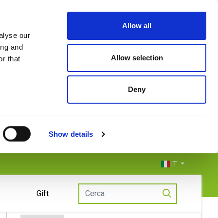
Allow all
alyse our
ing and
Allow selection
r that
Deny
Show details
IT
Gift