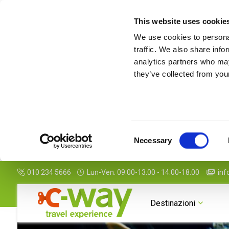
This website uses cookie
We use cookies to personal
traffic. We also share info
analytics partners who may
they’ve collected from your
Consent
Necessary
Selection
010 234 5666
Lun-Ven: 09.00-13.00 - 14.00-18.00
inf
Galleria
Mappa
Servizi
Info Pacchetto
Destinazioni