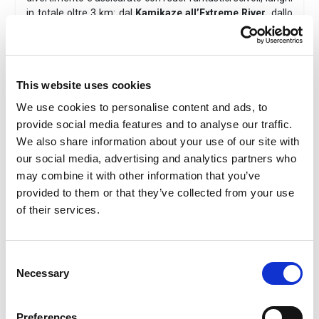
in totale oltre 3 km: dal
Kamikaze all’Extreme River,
dallo
Speedriul al River Run
, dal
Surfin’hill al Twist
e ai
Tobogas
. Fino allo
StrizzaCOOL
: l’attrazione formato
famiglia che permette discese su un gommone più
persone alla volta. Ha la caratteristica di offrire due giochi
This website uses cookies
in uno: una discesa adrenalinica, l’altra più dolce, tra curve e
tunnel, con effetto rafting.
We use cookies to personalise content and ads, to
provide social media features and to analyse our traffic.
Hotel D'Annunzio ***
- Cattolica
We also share information about your use of our site with
Posizione:
A soli 100 metri dal mare
our social media, advertising and analytics partners who
Plus
: Bambini gratis in hotel dal 02/06/26 al 16/07/26 e
may combine it with other information that you’ve
dal 30/08/26 al 12/09/26
Nelle camere: nelle camere Classic troverai tutti i comfort
provided to them or that they’ve collected from your use
per concederti una vacanza rilassante: ventilatore a
of their services.
soffitto, aria condizionata, TV 24”, mini frigo, telefono
diretto e Wi-Fi free, servizi privati con box doccia e
asciugacapelli, con o senza balcone, alcune con un
Consent
terrazzo attrezzato con tavolini, lettini prendisole.
Necessary
Selection
Possibilità di family room fino a 6 posti
Servizi
Servizio di reception e portineria fino alle ore 22.00.
Preferences