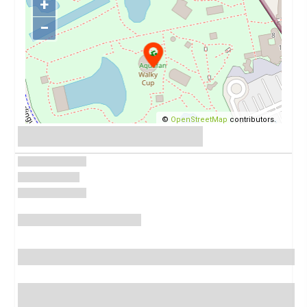
+
−
©
OpenStreetMap
contributors.