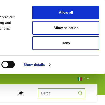
Allow all
alyse our
ing and
Allow selection
r that
Deny
Show details
IT
Gift