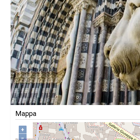
Previous
Mappa
+
−