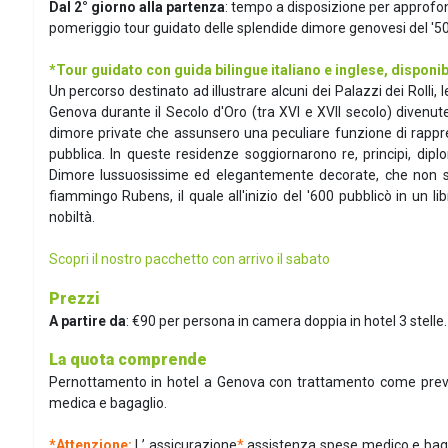
Dal 2° giorno alla partenza
: tempo a disposizione per approfon
pomeriggio tour guidato delle splendide dimore genovesi del '500
*
Tour guidato con guida bilingue italiano e inglese, disponib
Un percorso destinato ad illustrare alcuni dei Palazzi dei Rolli, 
Genova durante il Secolo d'Oro (tra XVI e XVII secolo) divenut
dimore private che assunsero una peculiare funzione di rappresent
pubblica. In queste residenze soggiornarono re, principi, dipl
Dimore lussuosissime ed elegantemente decorate, che non sfug
fiammingo Rubens, il quale all'inizio del '600 pubblicò in un li
nobiltà.
Scopri il nostro pacchetto con arrivo il sabato
Prezzi
A partire da
: €90 per persona in camera doppia in hotel 3 stelle.
La quota comprende
Pernottamento in hotel a Genova con trattamento come previst
medica e bagaglio.
*Attenzione:
L’ assicurazione
*
assistenza spese medico e bagag