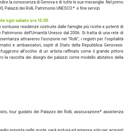
dire la conoscenza di Genova e di tutte le sue meraviglie. Nel primo
, Palazzi dei Rolli, Patrimonio UNESCO.* e fine servizi.
ile ogni sabato ore 15:00.
le sontuose residenze costruite dalle famiglie più ricche e potenti di
e Patrimonio dell'Umanità Unesco dal 2006. Si tratta di una rete di
anza attraverso l'iscrizione nei "Rolli", i registri per l'ospitalità
omatici e ambasciatori, ospiti di Stato della Repubblica Genovese.
girono all'occhio di un artista raffinato come il grande pittore
bro la raccolta dei disegni dei palazzi come modello abitativo della
o, tour guidato dei Palazzo dei Rolli, assicurazione* assistenza
lio prevista nelle quote, sarà inclusa ed emessa solo per acquisti