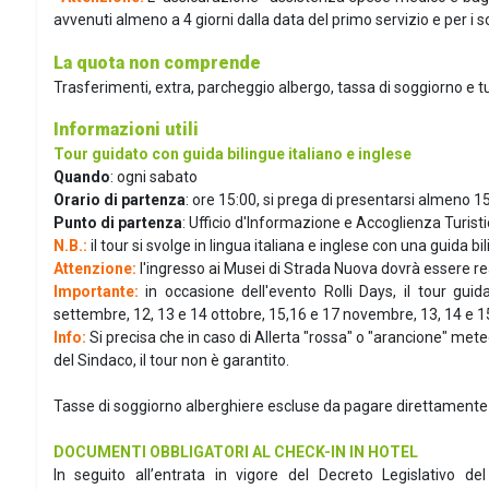
avvenuti almeno a 4 giorni dalla data del primo servizio e per i soli
La quota non comprende
Trasferimenti, extra, parcheggio albergo, tassa di soggiorno e t
Informazioni utili
Tour guidato con guida bilingue italiano e inglese
Quando
: ogni sabato
Orario di partenza
: ore 15:00, si prega di presentarsi almeno 15 
Punto di partenza
: Ufficio d'Informazione e Accoglienza Turistic
N.B.:
il tour si svolge in lingua italiana e inglese con una guida bi
Attenzione:
l'ingresso ai Musei di Strada Nuova dovrà essere rea
Importante:
in occasione dell'evento Rolli Days, il tour gu
settembre, 12, 13 e 14 ottobre, 15,16 e 17 novembre, 13, 14 e 1
Info:
Si precisa che in caso di Allerta "rossa" o "arancione" mete
del Sindaco, il tour non è garantito.
Tasse di soggiorno alberghiere escluse da pagare direttamente i
DOCUMENTI OBBLIGATORI AL CHECK-IN IN HOTEL
In seguito all’entrata in vigore del Decreto Legislativo de