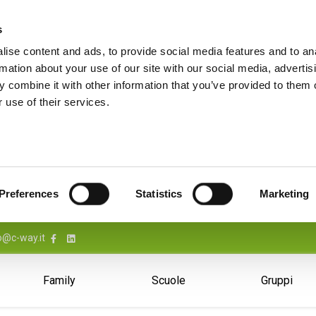
s
ise content and ads, to provide social media features and to an
rmation about your use of our site with our social media, advertis
 combine it with other information that you’ve provided to them o
 use of their services.
Preferences
Statistics
Marketing
o@c-way.it
Family
Scuole
Gruppi