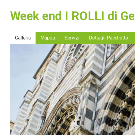
Week end I ROLLI di Ge
Galleria
Mappa
Servizi
Dettagli Pacchetto