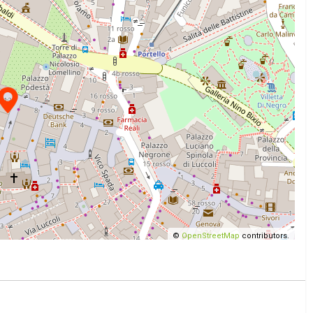
©
OpenStreetMap
contributors.