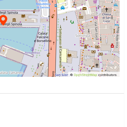
©
OpenStreetMap
contributors.