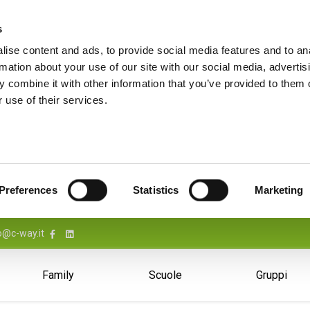
s
ise content and ads, to provide social media features and to an
rmation about your use of our site with our social media, advertis
 combine it with other information that you’ve provided to them o
 use of their services.
Preferences
Statistics
Marketing
o@c-way.it
Family
Scuole
Gruppi