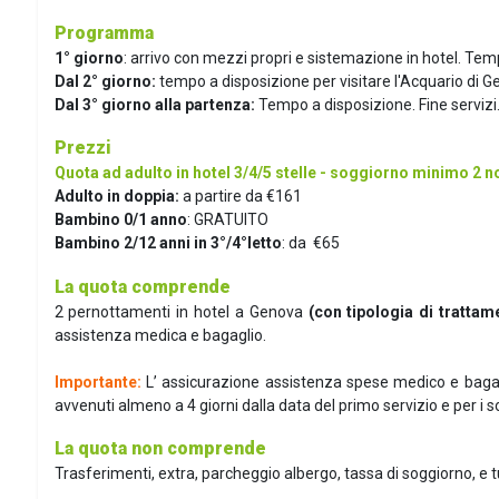
Programma
1° giorno
: arrivo con mezzi propri e sistemazione in hotel. Temp
Dal 2° giorno:
tempo a disposizione per visitare l'Acquario di 
Dal 3° giorno alla partenza:
Tempo a disposizione.
Fine servizi
Prezzi
Quota ad adulto in hotel 3/4/5 stelle - soggiorno minimo 2 no
Adulto in doppia:
a partire da €161
Bambino 0/1 anno
: GRATUITO
Bambino 2/12 anni in 3°/4°letto
: da €65
La quota comprende
2 pernottamenti in hotel a Genova
(con tipologia di trattam
assistenza medica e bagaglio.
Importante:
L’ assicurazione assistenza spese medico e bagag
avvenuti almeno a 4 giorni dalla data del primo servizio e per i soli
La quota non comprende
Trasferimenti, extra, parcheggio albergo, tassa di soggiorno, e