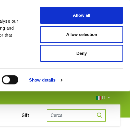
Allow all
alyse our
ing and
Allow selection
r that
Deny
Show details
IT
Gift