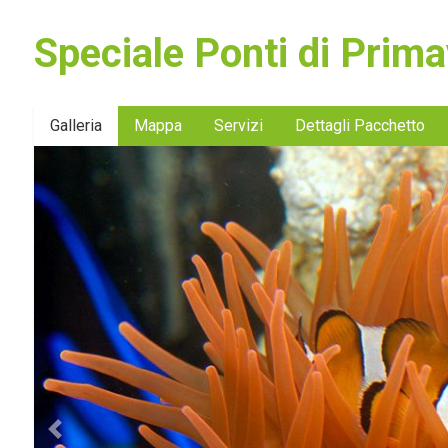
Speciale Ponti di Prim
Galleria
Mappa
Servizi
Dettagli Pacchetto
Previous