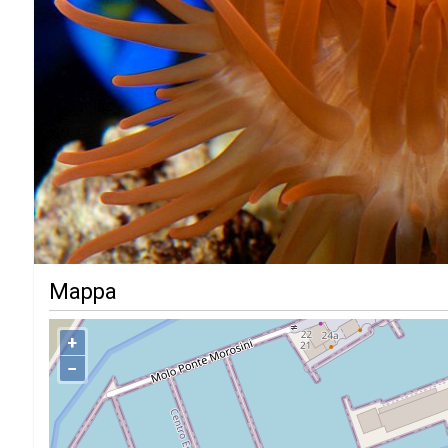
Mappa
+
−