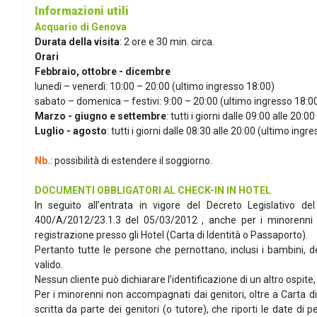
Informazioni utili
Acquario di Genova
Durata della visita
: 2 ore e 30 min. circa.
Orari
Febbraio, ottobre - dicembre
lunedì – venerdì: 10:00 – 20:00 (ultimo ingresso 18:00)
sabato – domenica – festivi: 9:00 – 20:00 (ultimo ingresso 18:0
Marzo - giugno e settembre
: tutti i giorni dalle 09:00 alle 20:
Luglio - agosto
: tutti i giorni dalle 08:30 alle 20:00 (ultimo ingr
Nb.
: possibilità di estendere il soggiorno.
DOCUMENTI OBBLIGATORI AL CHECK-IN IN HOTEL
In seguito all’entrata in vigore del Decreto Legislativo de
400/A/2012/23.1.3 del 05/03/2012 , anche per i minorenni è
registrazione presso gli Hotel (Carta di Identità o Passaporto).
Pertanto tutte le persone che pernottano, inclusi i bambini, 
valido.
Nessun cliente può dichiarare l’identificazione di un altro ospi
Per i minorenni non accompagnati dai genitori, oltre a Carta d
scritta da parte dei genitori (o tutore), che riporti le date di