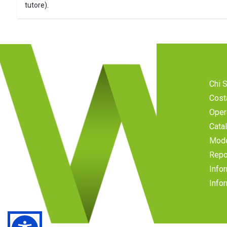
tutore).
Chi 
Cost
Oper
Cata
Mode
Repo
Infor
Infor