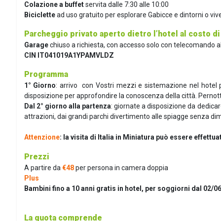
Colazione a buffet
servita dalle 7:30 alle 10:00
Biciclette
ad uso gratuito per esplorare Gabicce e dintorni o viv
Parcheggio
privato aperto dietro l’hotel al costo di 
Garage
chiuso a richiesta, con accesso solo con telecomando al 
CIN IT041019A1YPAMVLDZ
Programma
1° Giorno
: arrivo con Vostri mezzi e sistemazione nel hotel pr
disposizione per approfondire la conoscenza della città. Pernot
Dal 2° giorno alla partenza
: giornate a disposizione da dedicare
attrazioni, dai grandi parchi divertimento alle spiagge senza dime
Attenzione
: la visita di Italia in Miniatura può essere effett
Prezzi
A partire da
€48
per persona in camera doppia
Plus
Bambini fino a 10 anni gratis in hotel, per soggiorni dal 02/0
La quota comprende