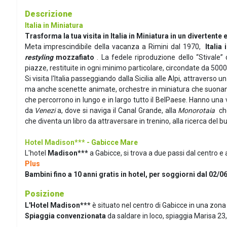
Descrizione
Italia in Miniatura
Trasforma la tua visita in Italia in Miniatura in un divertente 
Meta imprescindibile della vacanza a Rimini dal 1970,
Italia
restyling
mozzafiato
. La fedele riproduzione dello “Stivale”
piazze, restituite in ogni minimo particolare, circondate da 5000 
Si visita l'Italia passeggiando dalla Sicilia alle Alpi, attraverso
ma anche scenette animate, orchestre in miniatura che suonano d
che percorrono in lungo e in largo tutto il BelPaese. Hanno una v
da
Venezi
a, dove si naviga il Canal Grande, alla
Monorotaia
che
che diventa un libro da attraversare in trenino, alla ricerca del bur
Hotel Madison***
- Gabicce Mare
L'hotel
Madison***
a Gabicce, si trova
a due passi dal centro e 
Plus
Bambini fino a 10 anni gratis in hotel, per soggiorni dal 02/0
Posizione
L'Hotel Madison***
è situato nel centro di Gabicce in una zona
Spiaggia convenzionata
da saldare in loco, spiaggia Marisa 23