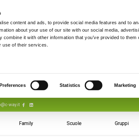
s
ise content and ads, to provide social media features and to an
rmation about your use of our site with our social media, advertis
 combine it with other information that you’ve provided to them o
 use of their services.
Preferences
Statistics
Marketing
o@c-way.it
Family
Scuole
Gruppi