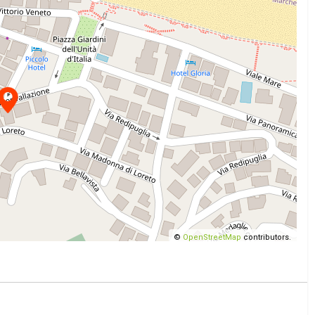
©
OpenStreetMap
contributors.