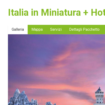
Italia in Miniatura + H
Galleria
Mappa
Servizi
Dettagli Pacchetto