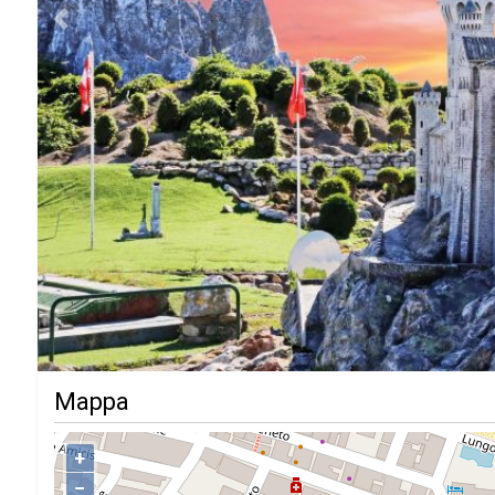
Previous
Mappa
+
−