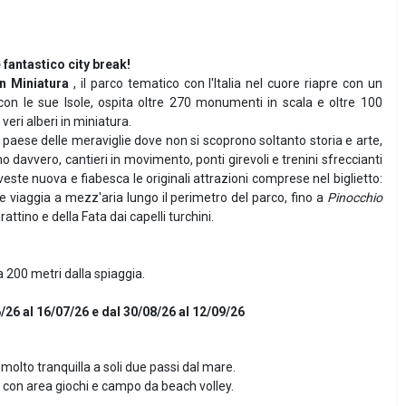
e fantastico city break!
 in Miniatura
, il parco tematico con l'Italia nel cuore riapre con un
 con le sue Isole, ospita oltre 270 monumenti in scala e oltre 100
veri alberi in miniatura.
 un paese delle meraviglie dove non si scoprono soltanto storia e arte,
avvero, cantieri in movimento, ponti girevoli e trenini sfreccianti
este nuova e fiabesca le originali attrazioni comprese nel biglietto:
 viaggia a mezz'aria lungo il perimetro del parco, fino a
Pinocchio
attino e della Fata dai capelli turchini.
a 200 metri dalla spiaggia.
6/26 al 16/07/26 e dal 30/08/26 al 12/09/26
 molto tranquilla a soli due passi dal mare.
,
con area giochi e campo da beach volley.