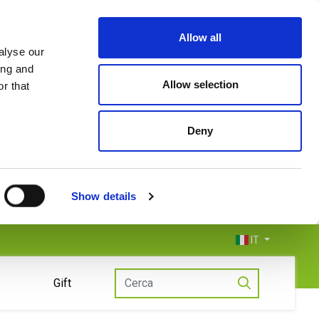
Allow all
alyse our
ing and
Allow selection
r that
Deny
Show details
IT
Gift