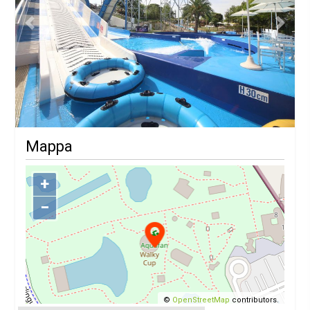
Previous
Next
Mappa
+
−
©
OpenStreetMap
contributors.