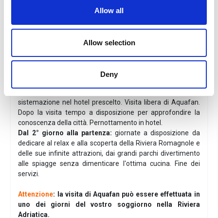
pagare in hotel all'arrivo. Gli animali possono rimanere da
Allow all
soli in camera (gatti e cani fuori dalla gabbietta).
Check-in
: dalle ore 12:30
Check-out
: entro le ore 10:00
Allow selection
Parcheggio:
ampio parcheggio a ca. 400 m dall'hotel,
disponibile con supplemento da €5 a giorno a veicolo.
CIR: 099002-AL-00125 - CIN: IT099002A17Q8WUV8S
Deny
Programma
1° Giorno
: arrivo a Riccione con i Vostri mezzi e
sistemazione nel hotel prescelto. Visita libera di Aquafan.
Dopo la visita tempo a disposizione per approfondire la
conoscenza della città. Pernottamento in hotel.
Dal 2° giorno alla partenza:
giornate a disposizione da
dedicare al relax e alla scoperta della Riviera Romagnole e
delle sue infinite attrazioni, dai grandi parchi divertimento
alle spiagge senza dimenticare l'ottima cucina. Fine dei
servizi.
Attenzione
: la visita di Aquafan può essere effettuata in
uno dei giorni del vostro soggiorno nella Riviera
Adriatica.