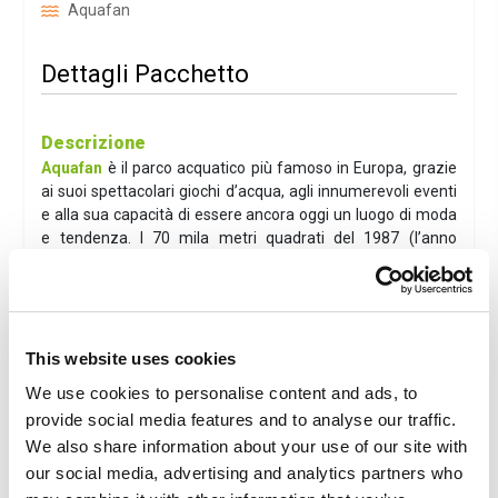
Aquafan
Dettagli Pacchetto
Descrizione
Aquafan
è il parco acquatico più famoso in Europa, grazie
ai suoi spettacolari giochi d’acqua, agli innumerevoli eventi
e alla sua capacità di essere ancora oggi un luogo di moda
e tendenza. I 70 mila metri quadrati del 1987 (l’anno
dell’apertura) oggi sono diventati oltre 90 mila. Il
divertimento è assicurato con i suoi fantastici scivoli, lunghi
in totale oltre 3 km: dal
Kamikaze all’Extreme River,
dallo
Speedriul al River Run
, dal
Surfin’hill al Twist
e ai
Tobogas
. Fino allo
StrizzaCOOL
: l’attrazione formato
This website uses cookies
famiglia che permette discese su un gommone più
We use cookies to personalise content and ads, to
persone alla volta. Ha la caratteristica di offrire due giochi
provide social media features and to analyse our traffic.
in uno: una discesa adrenalinica, l’altra più dolce, tra curve e
We also share information about your use of our site with
tunnel, con effetto rafting.
our social media, advertising and analytics partners who
Hotel D'Annunzio ***
- Cattolica