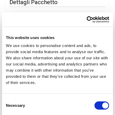
Dettagli Pacchetto
Descrizione
Convenienza, confort e divertimento Edutainment!
L’offerta imbattibile che trasforma la tua visita all’Acquario
di Genova in un fantastico city-break.
This website uses cookies
Programma
We use cookies to personalise content and ads, to
1° giorno
: arrivo con mezzi propri e sistemazione in hotel.
provide social media features and to analyse our traffic.
Tempo a disposizione per visita libera alla città e ingresso
We also share information about your use of our site with
all’ Acquario di Genova .
our social media, advertising and analytics partners who
Dal 2° giorno alla partenza
: Tempo a disposizione e fine
servizi.
may combine it with other information that you’ve
provided to them or that they’ve collected from your use
Attenzione
: la visita di Acquario di Genova può essere
of their services.
effettuata in uno dei giorni del soggiorno a Genova.
Info Holiday Inn****
Consent
Posizione:
A una fermata di metropolitana dall’area del
Necessary
Selection
Porto Antico e dal centro storico genovese. Terminal
Traghetti e Crociere sono adiacenti, l’uscita autostradale