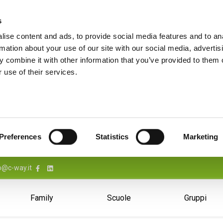
s
ise content and ads, to provide social media features and to an
rmation about your use of our site with our social media, advertis
 combine it with other information that you’ve provided to them o
 use of their services.
Preferences
Statistics
Marketing
o@c-way.it
Family
Scuole
Gruppi