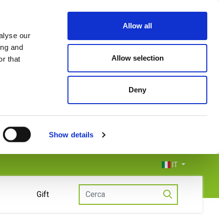
Allow all
alyse our
ing and
Allow selection
r that
Deny
Show details
IT
Gift