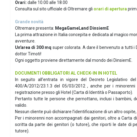
Orari:
dalle 10.00 alle 18.00
Consulta sul sito ufficiale di Oltremare gli
orari di apertura
prima
Grande novità
Oltremare presenta:
MegaGameLand DinsiemE
La prima attrazione in Italia concepita e dedicata al magico mo
avventure.
Un'area di 300 mq
super colorata. A dare il benvenuto a tutti i 
dottor Timoti!
Ogni oggetto proviene direttamente dal mondo dei DinsiemE.
DOCUMENTI OBBLIGATORI AL CHECK-IN IN HOTEL
In seguito all’entrata in vigore del Decreto Legislativo de
400/A/2012/23.1.3 del 05/03/2012 , anche per i minorenni è
registrazione presso gli Hotel (Carta di Identità o Passaporto).
Pertanto tutte le persone che pernottano, inclusi i bambini, 
valido.
Nessun cliente può dichiarare l’identificazione di un altro ospi
Per i minorenni non accompagnati dai genitori, oltre a Carta d
scritta da parte dei genitori (o tutore), che riporti le date di
tutore).