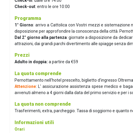
Check-in
: dalle ore 14:00
Check-out
: entro le ore 10:00
Programma
1° Giorno
: arrivo a Cattolica con Vostri mezzi e sistemazione n
disposizione per approfondire la conoscenza della città. Pernot
Dal 2° giorno alla partenza
: giornate a disposizione da dedicare
attrazioni, dai grandi parchi divertimento alle spiagge senza dime
Prezzi
Adulto in doppia:
a partire da €59
La quota comprende
Pernottamento nell'hotel prescelto, biglietto d'ingresso Oltrem
Attenzione
: L' assicurazione assistenza spese medico e bagag
avvenuti almeno a 4 giorni dalla data del primo servizio e per i soli
La quota non comprende
Trasferimenti, extra, parcheggio. Tassa di soggiorno e quanto 
Informazioni utili
Orari