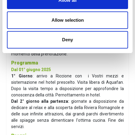
Allow all
passeggini, sponde anti caduta, seggiolini per le bici.
Convenzione con spiagge dotate di piscina, idromassaggio
e Spa.
Allow selection
Servizi gratuiti
: ingresso illimitato al parco acquatico
Beach Village a 50 m.
Distanza dal mare
:10 m.
Deny
Distanza dal centro
: 2 km.
Animali
: ammessi di piccola taglia su richiesta al
momento della prenotazione.
Programma
Dal 01° giugno 2025
1° Giorno
: arrivo a Riccione con i Vostri mezzi e
sistemazione nel hotel prescelto. Visita libera di Aquafan.
Dopo la visita tempo a disposizione per approfondire la
conoscenza della città. Pernottamento in hotel.
Dal 2° giorno alla partenza:
giornate a disposizione da
dedicare al relax e alla scoperta della Riviera Romagnole e
delle sue infinite attrazioni, dai grandi parchi divertimento
alle spiagge senza dimenticare l'ottima cucina. Fine dei
servizi.