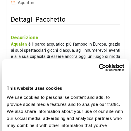
Aquafan
Dettagli Pacchetto
Descrizione
Aquafan
è il parco acquatico più famoso in Europa, grazie
ai suoi spettacolari giochi d’acqua, agli innumerevoli eventi
e alla sua capacità di essere ancora oggi un luogo di moda
e tendenza. I 70 mila metri quadrati del 1987 (l’anno
dell’apertura) oggi sono diventati oltre 90 mila. Il
divertimento è assicurato con i suoi fantastici scivoli, lunghi
in totale oltre 3 km: dal
Kamikaze all’Extreme River,
dallo
Speedriul al River Run
, dal
Surfin’hill al Twist
e ai
This website uses cookies
Tobogas
. Fino allo
StrizzaCOOL
: l’attrazione formato
We use cookies to personalise content and ads, to
famiglia che permette discese su un gommone più
provide social media features and to analyse our traffic.
persone alla volta. Ha la caratteristica di offrire due giochi
We also share information about your use of our site with
in uno: una discesa adrenalinica, l’altra più dolce, tra curve e
tunnel, con effetto rafting.
our social media, advertising and analytics partners who
may combine it with other information that you’ve
Hotel Mimosa ***
- Riccione