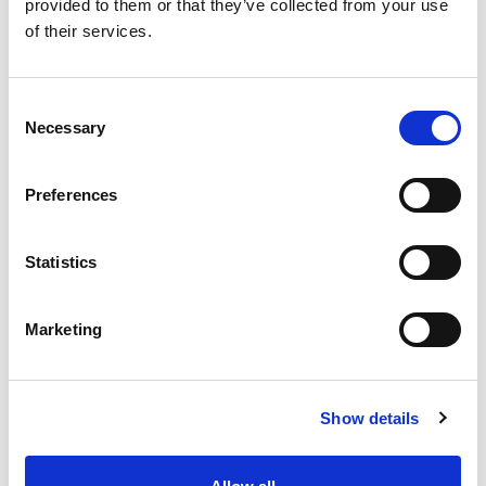
provided to them or that they’ve collected from your use
Posizione:
direttamente sul lungomare nord di Riccione, a
of their services.
soli 50 m dal parco acquatico Beach Village.
Camere
Standard: dotate di balcone, aria condizionata, servizi
Consent
privati con box doccia e phon, cassaforte, TV Led, telefono,
Necessary
Selection
Wi-Fi gratuito.
Superior:
spaziose con balcone fronte mare,
minibar, accappatoio e telo mare. Frigobar in camera su
Preferences
richiesta a pagamento.
Servizi
: terrazza panoramica con lettini per prendere il
sole, ambienti climatizzati, reception 24h, bar, parcheggio
Statistics
gratuito interno o a 100m, biciclette a disposizione.
Colazione a buffet dalle 8 alle 11. Eventuali intolleranze o
allergie alimentari devono essere comunicate prima della
Marketing
prenotazione.
Servizi non inclusi nella quota
: brunch dalle 11.30 alle
12.30 con piadina, affettati, toast, pasta fredda, cena con
menù 3 portate a scelta con acqua ai pasti, da prenotare
Show details
direttamente in loco con l'hotel.
Per i bambini
: animazione per bambini con baby dance e
giochi dalle 20.30 alle 22.00, menù dedicato, seggioloni,