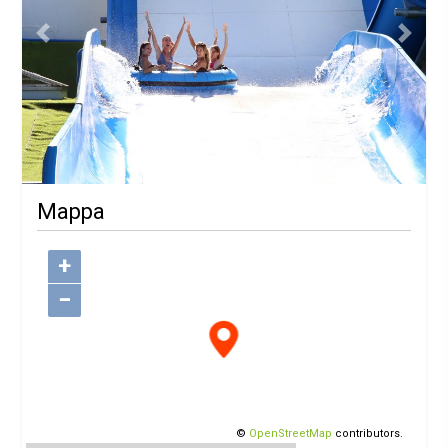
Previous
Next
Mappa
+
−
©
OpenStreetMap
contributors.