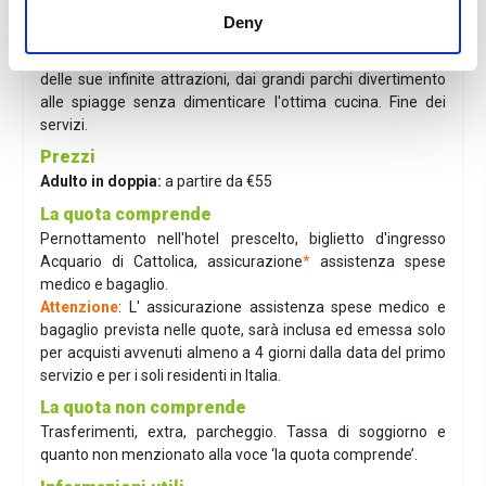
hotel.
Deny
Dal 2° giorno alla partenza
: giornate a disposizione da
dedicare al relax e alla scoperta della Riviera Romagnole e
delle sue infinite attrazioni, dai grandi parchi divertimento
alle spiagge senza dimenticare l'ottima cucina. Fine dei
servizi.
Prezzi
Adulto in doppia:
a partire da €55
La quota comprende
Pernottamento nell'hotel prescelto, biglietto d'ingresso
Acquario di Cattolica, assicurazione
*
assistenza spese
medico e bagaglio.
Attenzione
: L' assicurazione assistenza spese medico e
bagaglio prevista nelle quote, sarà inclusa ed emessa solo
per acquisti avvenuti almeno a 4 giorni dalla data del primo
servizio e per i soli residenti in Italia.
La quota non comprende
Trasferimenti, extra, parcheggio. Tassa di soggiorno e
quanto non menzionato alla voce ‘la quota comprende’.