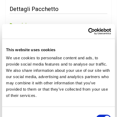
Dettagli Pacchetto
Descrizione
Acquario di Cattolica
Il secondo Acquario d’Italia stupisce e incanta per la varietà
di specie ospitate e il fascino della struttura.
Oltre 100 vasche espositive: squali, pinguini, tartarughe e
This website uses cookies
meduse sono solo alcuni dei tanti protagonisti di questo
We use cookies to personalise content and ads, to
entusiasmante mondo.
Ogni giorno all’Acquario di Cattolica è un’avventura, a
provide social media features and to analyse our traffic.
cominciare dalla gigantesca bocca di squalo che accoglie i
We also share information about your use of our site with
visitatori, al suggestivo mangrovieto e all’area
our social media, advertising and analytics partners who
Plastifiniamola, simbolo della sensibilizzazione
may combine it with other information that you’ve
sull’emergenza planetaria della plastica in mare.
provided to them or that they’ve collected from your use
Visitando l’Acquario è frequente osservare le attività in
of their services.
corso fra le vasche da parte di acquaristi e biologi: fra
queste le attività di pulizia e di cura degli animali ospiti.
Natura, musica, buona tavola, sole e relax. Una vacanza al
mare in Emilia Romagna è l’ideale per staccare la spina e
Consent