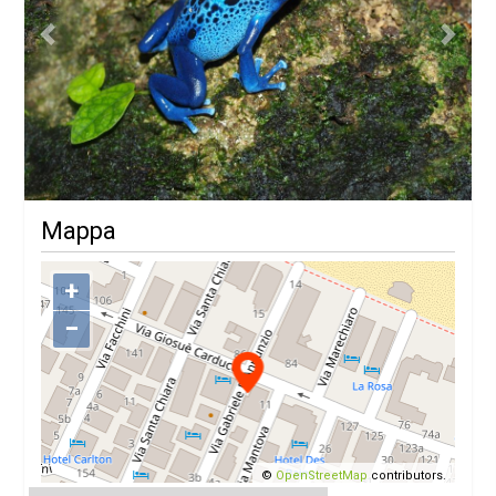
Previous
Next
Mappa
+
−
©
OpenStreetMap
contributors.