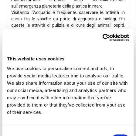
sull’emergenza planetaria della plastica in mare.
Visitando l’Acquario è frequente osservare le attività in
corso fra le vasche da parte di acquaristi e biologi: fra
queste le attività di pulizia e di cura degli animali ospiti.
Natura, musica, buona tavola, sole e relax. Una vacanza al
mare in Emilia Romagna è l’ideale per staccare la spina e
prendersi tutto il tempo necessario per pensare a se stessi
e al proprio benessere.
This website uses cookies
Hotel D'Annunzio***
- Cattolica
We use cookies to personalise content and ads, to
Posizione: A soli 100 metri dal mare
provide social media features and to analyse our traffic.
Plus
: Bambini gratis in hotel dal 02/06/26 al 16/07/26 e
dal 30/08/26 al 12/09/26
We also share information about your use of our site with
Nelle camere: nelle camere Classic troverai tutti i comfort
our social media, advertising and analytics partners who
per concederti una vacanza rilassante: ventilatore a
may combine it with other information that you’ve
soffitto, aria condizionata, TV 24”, mini frigo, telefono
provided to them or that they’ve collected from your use
diretto e Wi-Fi free, servizi privati con box doccia e
of their services.
asciugacapelli, con o senza balcone, alcune con un
terrazzo attrezzato con tavolini, lettini prendisole.
Possibilità di family room fino a 6 posti
Consent
Servizi