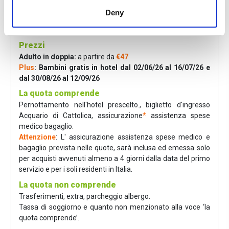
delle sue infinite attrazioni, dai grandi parchi divertimento
Deny
alle spiagge senza dimenticare l'ottima cucina. Fine dei
servizi.
Prezzi
Adulto in doppia:
a partire da
€47
Plus
: Bambini gratis in hotel dal 02/06/26 al 16/07/26 e
dal 30/08/26 al 12/09/26
La quota comprende
Pernottamento nell'hotel prescelto., biglietto d'ingresso
Acquario di Cattolica, assicurazione
*
assistenza spese
medico bagaglio.
Attenzione
: L' assicurazione assistenza spese medico e
bagaglio prevista nelle quote, sarà inclusa ed emessa solo
per acquisti avvenuti almeno a 4 giorni dalla data del primo
servizio e per i soli residenti in Italia.
La quota non comprende
Trasferimenti, extra, parcheggio albergo.
Tassa di soggiorno e quanto non menzionato alla voce ‘la
quota comprende’.