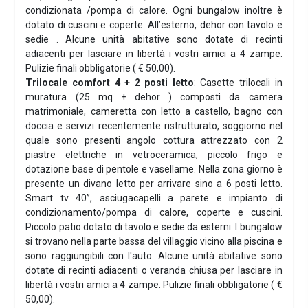
condizionata /pompa di calore. Ogni bungalow inoltre è
dotato di cuscini e coperte. All’esterno, dehor con tavolo e
sedie . Alcune unità abitative sono dotate di recinti
adiacenti per lasciare in libertà i vostri amici a 4 zampe.
Pulizie finali obbligatorie ( € 50,00).
Trilocale comfort 4 + 2 posti letto
: Casette trilocali in
muratura (25 mq + dehor ) composti da camera
matrimoniale, cameretta con letto a castello, bagno con
doccia e servizi recentemente ristrutturato, soggiorno nel
quale sono presenti angolo cottura attrezzato con 2
piastre elettriche in vetroceramica, piccolo frigo e
dotazione base di pentole e vasellame. Nella zona giorno è
presente un divano letto per arrivare sino a 6 posti letto.
Smart tv 40’’, asciugacapelli a parete e impianto di
condizionamento/pompa di calore, coperte e cuscini.
Piccolo patio dotato di tavolo e sedie da esterni. I bungalow
si trovano nella parte bassa del villaggio vicino alla piscina e
sono raggiungibili con l'auto. Alcune unità abitative sono
dotate di recinti adiacenti o veranda chiusa per lasciare in
libertà i vostri amici a 4 zampe. Pulizie finali obbligatorie ( €
50,00).