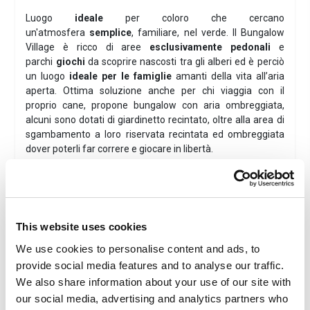
Luogo
ideale
per coloro che cercano
un'atmosfera
semplice
, familiare, nel verde. Il Bungalow
Village è ricco di aree
esclusivamente pedonali
e
parchi
giochi
da scoprire nascosti tra gli alberi ed è perciò
un luogo
ideale per le famiglie
amanti della vita all’aria
aperta. Ottima soluzione anche per chi viaggia con il
proprio cane, propone bungalow con aria ombreggiata,
alcuni sono dotati di giardinetto recintato, oltre alla area di
sgambamento a loro riservata recintata ed ombreggiata
dover poterli far correre e giocare in libertà.
A partire da:
€67.50
per persona in trilocale 4 posti letto,
soggiorno minimo 3 notti e ingresso al parco acquatico
Caravelle incluso.
This website uses cookies
Possibilità di arricchire il vostro soggiorno nella Riviera
We use cookies to personalise content and ads, to
Ligure di Ponente visitando le fantastiche "
Grotte di
provide social media features and to analyse our traffic.
Toirano
"
We also share information about your use of our site with
Posizione
our social media, advertising and analytics partners who
A circa 1,5 Km dal mare e dal centro del paese in una zona