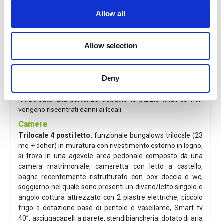
apertura del parco, ogni giorno dalle 9.40 a circa 17.45
Allow all
ultimo ritorno con pausa tra le 13:30 e le 15:30 (il bus a
seconda degli orari si prende a circa 100 metri dalla
reception del villaggio o davanti all’entrata del parco, a circa
Allow selection
400 m.) La fermata sarà sulla via Aurelia a circa 150 m
dalla passeggiata a mare.
Deny
Internet:
Wi-Fi gratuito in tutto il villaggio.
Cauzione
: da € 100,00 in contanti da versare al check-in,
rimborsata alla partenza detratte le pulizie finali se non
vengono riscontrati danni ai locali.
Camere
Trilocale 4 posti letto
: funzionale bungalows trilocale (23
mq + dehor) in muratura con rivestimento esterno in legno,
si trova in una agevole area pedonale composto da una
camera matrimoniale, cameretta con letto a castello,
bagno recentemente ristrutturato con box doccia e wc,
soggiorno nel quale sono presenti un divano/letto singolo e
angolo cottura attrezzato con 2 piastre elettriche, piccolo
frigo e dotazione base di pentole e vasellame, Smart tv
40’’, asciugacapelli a parete, stendibiancheria, dotato di aria