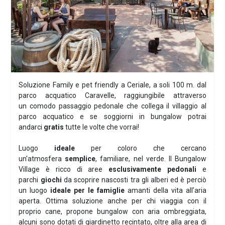
Previous
Next
Soluzione Family e pet friendly a Ceriale, a soli 100 m. dal
parco acquatico Caravelle, raggiungibile attraverso
un comodo passaggio pedonale che collega il villaggio al
parco acquatico e se soggiorni in bungalow potrai
andarci
gratis
tutte le volte che vorrai!
Luogo
ideale
per coloro che cercano
un'atmosfera
semplice
, familiare, nel verde. Il Bungalow
Village è ricco di aree
esclusivamente pedonali
e
parchi
giochi
da scoprire nascosti tra gli alberi ed è perciò
un luogo
ideale per le famiglie
amanti della vita all’aria
aperta. Ottima soluzione anche per chi viaggia con il
proprio cane, propone bungalow con aria ombreggiata,
alcuni sono dotati di giardinetto recintato, oltre alla area di