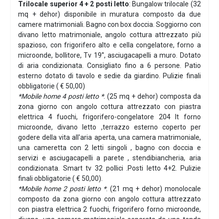
Trilocale superior 4 + 2 posti letto
: Bungalow trilocale (32
mq + dehor) disponibile in muratura composto da due
camere matrimoniali. Bagno con box doccia. Soggiorno con
divano letto matrimoniale, angolo cottura attrezzato più
spazioso, con frigorifero alto e cella congelatore, forno a
microonde, bollitore, Tv 19'', asciugacapelli a muro. Dotato
di aria condizionata. Consigliato fino a 6 persone. Patio
esterno dotato di tavolo e sedie da giardino. Pulizie finali
obbligatorie ( € 50,00)
*Mobile home 4 posti letto *
: (25 mq + dehor) composta da
zona giorno con angolo cottura attrezzato con piastra
elettrica 4 fuochi, frigorifero-congelatore 204 lt forno
microonde, divano letto ,terrazzo esterno coperto per
godere della vita all'aria aperta, una camera matrimoniale,
una cameretta con 2 letti singoli , bagno con doccia e
servizi e asciugacapelli a parete , stendibiancheria, aria
condizionata. Smart tv 32 pollici .Posti letto 4+2. Pulizie
finali obbligatorie ( € 50,00).
*Mobile home 2 posti letto *
: (21 mq + dehor) monolocale
composto da zona giorno con angolo cottura attrezzato
con piastra elettrica 2 fuochi, frigorifero forno microonde,