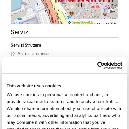
©
OpenStreetMap
contributors.
Servizi
Servizi Struttura
Animali ammessi
Palestra
Parcheggio
Servizi Camere
This website uses cookies
Aria Condizionata
We use cookies to personalise content and ads, to
Cassaforte
provide social media features and to analyse our traffic.
Telefono
We also share information about your use of our site with
Wi-Fi
our social media, advertising and analytics partners who
may combine it with other information that you’ve