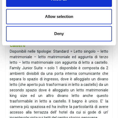
Moderno albergo 3 stelle situato nel centro di Genova, a
pochi passi dalle maggiori attrattive della città: i Musei di
Via Garibaldi e Palazzo Ducale, l’Acquario, il Galata Museo
Allow selection
del Mare e il Porto Antico. Lo stile è molto accogliente ed a
misura di ogni esigenza
Info utili
Deny
CIN: IT010025A1XHTN2E5N - CITR: 010025-ALB-0004
Camere
Disponibili nelle tipologie: Standard = Letto singolo – letto
matrimoniale – letto matrimoniale ed aggiunta di terzo
letto – letto matrimoniale con aggiunta di letto a castello.
Family Junior Suite = solo 1 disponibile è composta da 2
ambienti divisibili da una porta interna comunicante che
separa lo spazio di ingresso, dove è alloggiato un divano
letto (che aperto può trasformarsi in letto a castello) da un
secondo spazio dove è alloggiato un letto matrimoniale
king size ed un altro divano letto anche questo
trasformabile in letto a castello. Il bagno è unico. E’ la
camera più spaziosa ed ha inoltre la particolarità di avere
accesso alla terrazza dell’ hotel da cui si gode di un’
incantevole vista sui tetti del centro storico genovese.