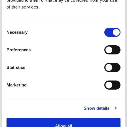
provided to them or that they’ve collected from your use
of their services.
Consent
Necessary
Selection
Preferences
Statistics
Info Hotel
Marketing
Descrizione
Hotel ideale per le Famiglie per le attenzioni dedicate ai
Show details
piccoli Ospiti, ma anche per la coppia che desidera vivere
uno tra i più antichi e caratteristici centri storici d'Italia.
Posizione
Allow all