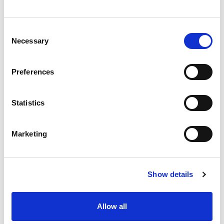
Consent
Necessary
Selection
Preferences
Statistics
Da sapere
Marketing
Prezzi
Adulto
: € 10.50
Ragazzi: 13/17:
€ 6.50
Show details
Bambini 0/12:
gratuito
La quota include
Allow all
Ingresso e visita accompagnata della durata di 15/20
minuti Casa Colombo, Chiostro di Sant’Andrea e Porta