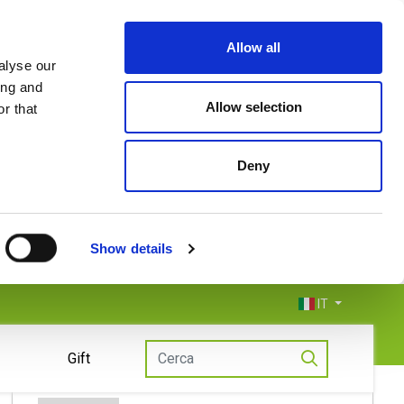
Allow all
alyse our
ing and
Allow selection
r that
Deny
Show details
IT
Gift