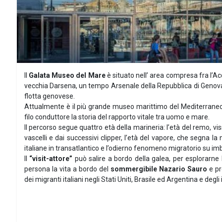
Il
Galata Museo del Mare
è situato nell’ area compresa fra l’Ac
vecchia Darsena, un tempo Arsenale della Repubblica di Genova. 
flotta genovese.
Attualmente è il più grande museo marittimo del Mediterraneo 
filo conduttore la storia del rapporto vitale tra uomo e mare.
Il percorso segue quattro età della marineria: l’età del remo, vis
vascelli e dai successivi clipper, l’età del vapore, che segna la
italiane in transatlantico e l’odierno fenomeno migratorio su imb
Il
“visit-attore”
può salire a bordo della galea, per esplorarne l
persona la vita a bordo del
sommergibile Nazario Sauro
e pr
dei migranti italiani negli Stati Uniti, Brasile ed Argentina e degli 