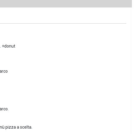
l. +donut
parco
arco.
nù pizza a scelta.