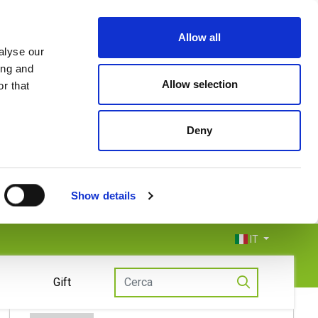
Allow all
alyse our
ing and
Allow selection
r that
Deny
Show details
IT
Gift