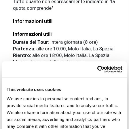
Tutto quanto non espressamente indicato in "la
quota comprende"
Informazioni utili
Informazioni utili
Durata del Tour
: intera giornata (8 ore)
Partenza:
alle ore 10:00, Molo Italia, La Spezia
Rientro:
alle ore 18:00, Molo Italia, La Spezia
Lingue:
inglese, italiano, francese.
Attrenzione
: presentarsi al molo d'imbarco per
il check-in almeno 15 minuti prima della
partenza. Il tour inizia alle 10:00.
Gli itinerari dei tour variano in base alle date del
This website uses cookies
calendario, offrendo esperienze uniche e
We use cookies to personalise content and ads, to
personalizzate in ogni periodo.
provide social media features and to analyse our traffic.
We also share information about your use of our site with
Tour Magia delle Cinque Terre
our social media, advertising and analytics partners who
may combine it with other information that you’ve
Disponibilità
: Martedì, Giovedì e Domenica