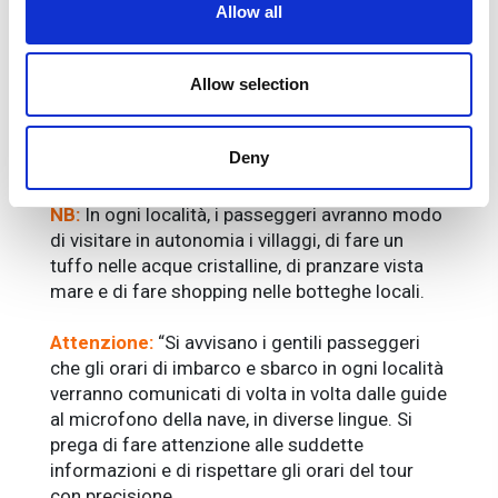
borgo è infatti costruita su un piccolo
Allow all
promontorio che termina a mare con un
imponente sistema di fortificazione. Dopo aver
Allow selection
terminato la visita guidata tempo libero e
rientro a La Spezia.
Deny
Da non dimenticare
: costume da bagno,
asciugamano e macchina fotografica.
NB:
In ogni località, i passeggeri avranno modo
di visitare in autonomia i villaggi, di fare un
tuffo nelle acque cristalline, di pranzare vista
mare e di fare shopping nelle botteghe locali.
Attenzione:
“Si avvisano i gentili passeggeri
che gli orari di imbarco e sbarco in ogni località
verranno comunicati di volta in volta dalle guide
al microfono della nave, in diverse lingue. Si
prega di fare attenzione alle suddette
informazioni e di rispettare gli orari del tour
con precisione.