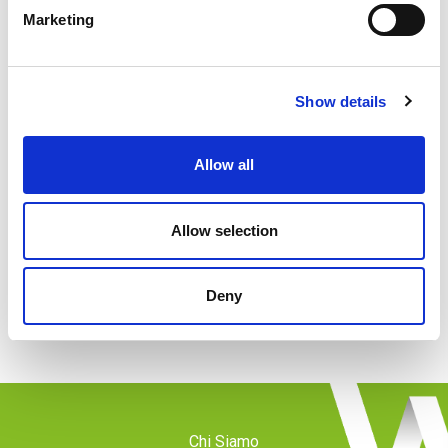
Marketing
Ottobre-Febbraio
: tutti i giorni dalle ore 10.00
alle ore 17.00 (ultimo ingresso 16.30)
Show details
Informazioni
Allow all
Biglietto
Consegna biglietti istantanea
Allow selection
Family
Deny
Chi Siamo