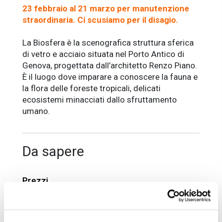
23 febbraio al 21 marzo per manutenzione
straordinaria. Ci scusiamo per il disagio.
La Biosfera è la scenografica struttura sferica
di vetro e acciaio situata nel Porto Antico di
Genova, progettata dall’architetto Renzo Piano.
È il luogo dove imparare a conoscere la fauna e
la flora delle foreste tropicali, delicati
ecosistemi minacciati dallo sfruttamento
umano.
Da sapere
Prezzi
Intero
: € 6
Ridotto*
: € 4.50
Bambini 4/12 anni
: € 4.50