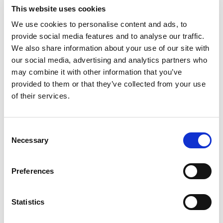
Infant 0/3 anni
: gratuito
This website uses cookies
*over 65, militari, disabili e invalidi.
We use cookies to personalise content and ads, to
Attenzione
: i
biglietti a data e fascia oraria
provide social media features and to analyse our traffic.
fissa
non sono modificabili o rimborsabili
. Il
We also share information about your use of our site with
giorno e la fascia oraria acquistati
vanno
our social media, advertising and analytics partners who
rispettati improrogabilmente
.
may combine it with other information that you’ve
provided to them or that they’ve collected from your use
of their services.
La quota include
Biglietto d'ingresso alla Biosfera
Consent
La quota non include
Necessary
Selection
Tutto quanto non espressamente indicato in "la
quota comprende"
Preferences
Informazioni utili
Orari
Statistics
Aprile - settembre:
tutti i giorni dalle ore 10.00
alle ore 19.00 (ultimo ingresso 18.30)