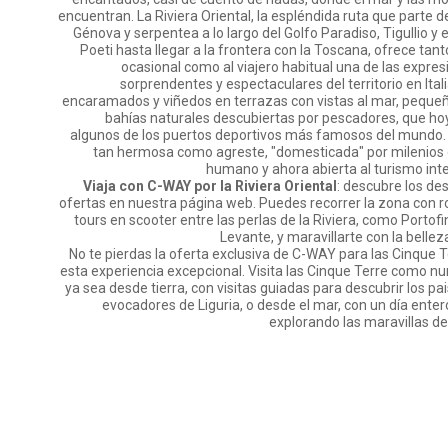
encuentran. La Riviera Oriental, la espléndida ruta que parte d
Génova y serpentea a lo largo del Golfo Paradiso, Tigullio y e
Poeti hasta llegar a la frontera con la Toscana, ofrece tanto
ocasional como al viajero habitual una de las expre
sorprendentes y espectaculares del territorio en Ital
encaramados y viñedos en terrazas con vistas al mar, pequeñ
bahías naturales descubiertas por pescadores, que ho
algunos de los puertos deportivos más famosos del mundo. 
tan hermosa como agreste, "domesticada" por milenios 
humano y ahora abierta al turismo inte
Viaja con C-WAY por la Riviera Oriental
: descubre los des
ofertas en nuestra página web. Puedes recorrer la zona con 
tours en scooter entre las perlas de la Riviera, como Portofi
Levante, y maravillarte con la belleza
No te pierdas la oferta exclusiva de C-WAY para las Cinque T
esta experiencia excepcional. Visita las Cinque Terre como nu
ya sea desde tierra, con visitas guiadas para descubrir los p
evocadores de Liguria, o desde el mar, con un día enter
explorando las maravillas de 