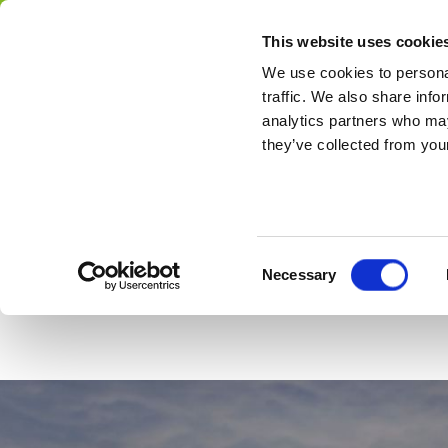
010 234 5666
Mon-Fri: 09.00-13.00 - 14.00-18.00
info
This website uses cookie
We use cookies to personal
Destinos
traffic. We also share info
analytics partners who may
they’ve collected from your
Consent
Necessary
Selection