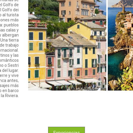
el Golfo de
l Golfo dei
 al turista
siones más
ia: pueblos
as calas y
y albergan
Una tierra
de trabajo
rnacional.
tinos y las
románticos
no o Sestri
 del lugar.
erre y vive
nca antes,
aisajes más
o en barco
la Riviera.
Experiencias