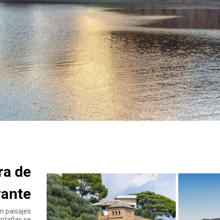
ra de
vante
on paisajes
ontañas se