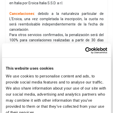
en Italia por Eroica Italia S.S.D. a r.l.
Cancelaciones
: debido a la naturaleza particular de
L’Eroica, una vez completada la inscripción, la cuota no
será reembolsable independientemente de la fecha de
cancelación.
Para otros servicios confirmados, la penalización será del
100% para cancelaciones realizadas a partir de 30 días
antes de la fecha de llegada, en caso de no presentación,
salidas anticipadas o llegadas tardías.
Magione 10 - Siena
Se encuentra a 10 metros del centro histórico de Siena,
This website uses cookies
dentro de la Porta Camollia, renovado en 2023, y está
We use cookies to personalise content and ads, to
situado a lo largo de la vía Francigena, a poca distancia a
provide social media features and to analyse our traffic.
pie de Piazza del Campo (900 m) y del ascensor de la
estación de tren (400 m). Tiene entrada en la planta baja
We also share information about your use of our site with
con acceso independiente desde el vicolo della Magione, en
our social media, advertising and analytics partners who
el corazón de la Contrada dell'Istrice.
may combine it with other information that you’ve
Distancia en coche de
Gaiole in Chianti
a Magione
provided to them or that they’ve collected from your use
10
:aproximadamente
28KM
ca. Visualiza la ubicación
of their services.