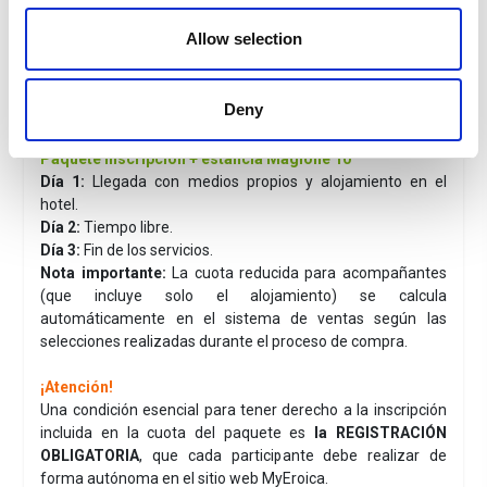
El baño está equipado con una amplia ducha con
Allow selection
mampara.
El sótano es muy amplio y está equipado con un lavabo,
lavadora, plancha, y almacenamiento para equipaje y
Deny
bicicletas.
Paquete inscripción + estancia Magione 10
Día 1:
Llegada con medios propios y alojamiento en el
hotel.
Día 2:
Tiempo libre.
Día 3:
Fin de los servicios.
Nota importante:
La cuota reducida para acompañantes
(que incluye solo el alojamiento) se calcula
automáticamente en el sistema de ventas según las
selecciones realizadas durante el proceso de compra.
¡Atención!
Una condición esencial para tener derecho a la inscripción
incluida en la cuota del paquete es
la REGISTRACIÓN
OBLIGATORIA
, que cada participante debe realizar de
forma autónoma en el sitio web MyEroica.