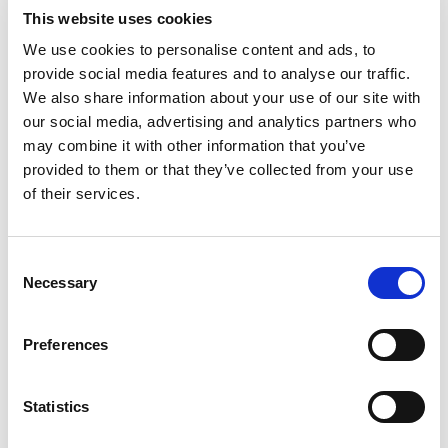
This website uses cookies
Polìtica de cancelaciòn
: Debido a la naturaleza especial
de la Eroica, una vez finalizada la inscripción, la cuota no
We use cookies to personalise content and ads, to
será reembolsable, independientemente de la fecha de
provide social media features and to analyse our traffic.
cancelación.
We also share information about your use of our site with
Para los demás servicios confirmados, la penal será del
our social media, advertising and analytics partners who
25% para cancelaciones efectuadas del 20 de marzo al 20
may combine it with other information that you’ve
de agosto, del 50% para cancelaciones efectuadas del 21
de agosto al 10 de septiembre y del 100% para
provided to them or that they’ve collected from your use
cancelaciones efectuadas a partir del 11 de septiembre, no
of their services.
show, salidas anticipadas o llegadas tardìa.
Casa Vacanze Squarcialupi - Castellina in Chianti
Consent
Casa Vacanze Squarcialupi se encuentra a 10 metros del
Necessary
Selection
centro histórico de Castellina in Chianti, cerca del hotel
Palazzo Squarcialupi, y consta de 6 apartamentos de
mármol finamente amueblados en relajantes colores
Preferences
neutros y naturales que recuerdan el estilo provenzal.
Distancia en coche de Gaiole in Chianti a Casa Vacanze
Statistics
Squarcialupi: aproximadamente 23KM
. Ver la ubicaciòn
exacta del
hotel