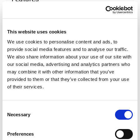
Package features
This website uses cookies
We use cookies to personalise content and ads, to
provide social media features and to analyse our traffic.
We also share information about your use of our site with
Package Details
our social media, advertising and analytics partners who
may combine it with other information that you’ve
Acquario di Cattolica
provided to them or that they’ve collected from your use
Déjate cautivar por el segundo Acuario más grande de
of their services.
Italia! Un viaje sorprendente entre una extraordinaria
variedad de especies marinas, inmerso en la
impresionante belleza de su icónica estructura.
Consent
Más de 100 tanques expositivos: tiburones, pingüinos,
Necessary
Selection
tortugas y medusas son solo algunos de los muchos
protagonistas de este fascinante mundo.
Cada día en el Acuario de Cattolica es una aventura,
Preferences
comenzando con la gigantesca boca de tiburón que recibe