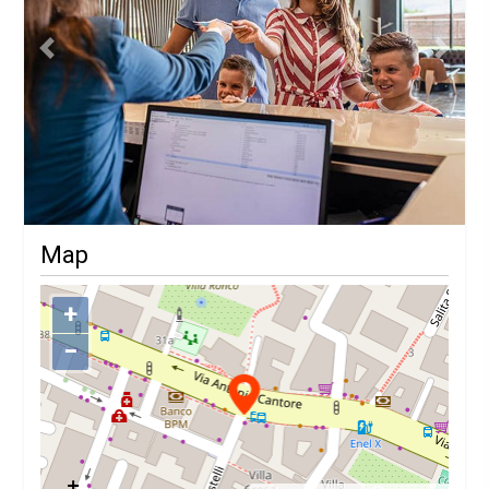
Previous
Next
Map
+
−