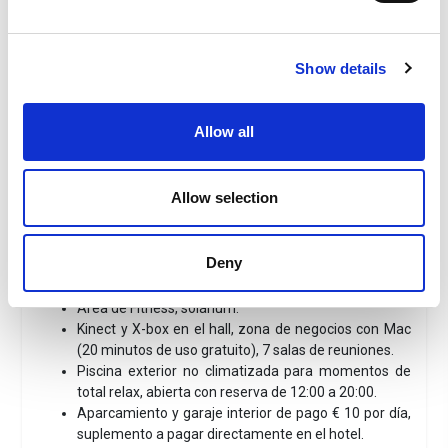
Habitaciones
: 223 habitaciones, de las cuales 196 son
para no fumadores y 8 para personas con movilidad
reducida. Están insonorizadas, equipadas con aire
Show details
acondicionado, minibar (de pago), radio, teléfono directo,
TV satélite, Sky TV.
Check-in
: A partir de las 14:00
Allow all
Check-out
: Hasta las 12:00
Política sobre animales
: Se admiten animales de
pequeño tamaño con un suplemento de € 10/día.
Allow selection
Servicios
:
¡Gratis! Wi-Fi disponible en todo el hotel
Bar y restaurante con cocina contemporánea y
Deny
equilibrada, con platos regionales y menús
especiales para niños.
Área de Fitness, solárium.
Kinect y X-box en el hall, zona de negocios con Mac
(20 minutos de uso gratuito), 7 salas de reuniones.
Piscina exterior no climatizada para momentos de
total relax, abierta con reserva de 12:00 a 20:00.
Aparcamiento y garaje interior de pago € 10 por día,
suplemento a pagar directamente en el hotel.