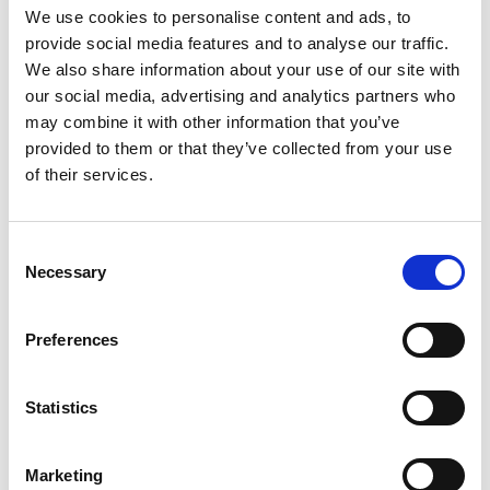
Package Details
We use cookies to personalise content and ads, to
provide social media features and to analyse our traffic.
We also share information about your use of our site with
Promo familia:
2 adultos con 1 o 2 niños hasta 15 años
our social media, advertising and analytics partners who
estadìa gratuita en hotel!
may combine it with other information that you’ve
provided to them or that they’ve collected from your use
Incluye
: entrada OPEN al Acuario y alojamiento con
of their services.
desayuno. Garaje y aparcamiento disponibles con coste
adicional.
Día 1:
Llegada por cuenta propia y alojamiento en el hotel.
Consent
Tiempo libre para visita autónoma de la ciudad y entrada al
Necessary
Acuario de Génova.
Selection
Del Día 2 hasta la salida:
Tiempo libre para descubrir la
ciudad y sus principales atracciones turísticas. Fin de los
Preferences
servicios.
Info Novotel****
Statistics
Ubicación
: En una ubicación estratégica, a solo 700 metros
del puerto de Génova, Terminal de Cruceros, a 6 km del
aeropuerto, a 3 km de la Feria y a 5 minutos en coche o
Marketing
transporte público del Acuario y del centro histórico.