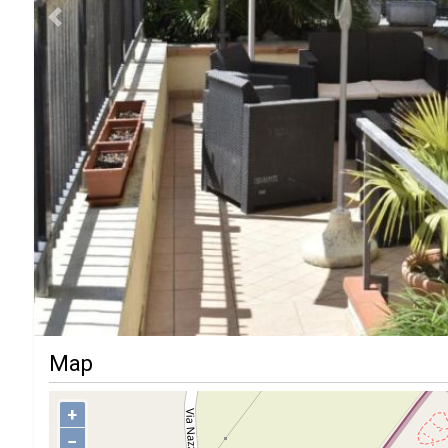
Previous
Map
+
−