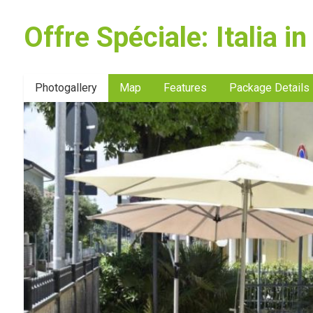
Offre Spéciale: Italia i
Photogallery
Map
Features
Package Details