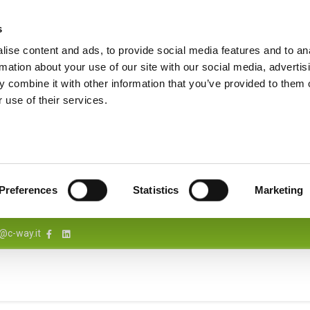
s
ise content and ads, to provide social media features and to an
rmation about your use of our site with our social media, advertis
 combine it with other information that you’ve provided to them o
 use of their services.
Preferences
Statistics
Marketing
@c-way.it