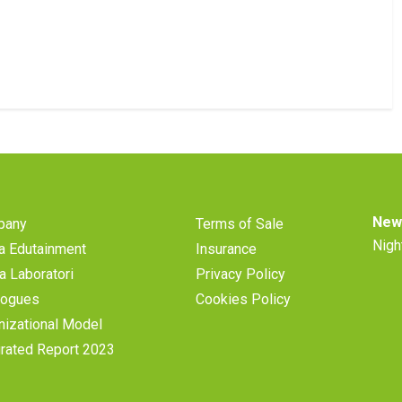
New
pany
Terms of Sale
Nigh
a Edutainment
Insurance
a Laboratori
Privacy Policy
logues
Cookies Policy
nizational Model
grated Report 2023