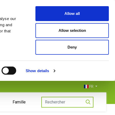
Allow all
alyse our
ing and
Allow selection
r that
Deny
Show details
FR
Famille