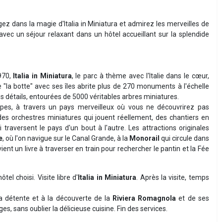
ez dans la magie d'Italia in Miniatura et admirez les merveilles de
avec un séjour relaxant dans un hôtel accueillant sur la splendide
970,
Italia in Miniatura
, le parc à thème avec l'Italie dans le cœur,
 "la botte" avec ses îles abrite plus de 270 monuments à l'échelle
s détails, entourées de 5000 véritables arbres miniatures.
Alpes, à travers un pays merveilleux où vous ne découvrirez pas
 des orchestres miniatures qui jouent réellement, des chantiers en
raversent le pays d'un bout à l'autre. Les attractions originales
e
, où l'on navigue sur le Canal Grande, à la
Monorail
qui circule dans
vient un livre à traverser en train pour rechercher le pantin et la Fée
el choisi. Visite libre d'
Italia in Miniatura
. Après la visite, temps
a détente et à la découverte de la
Riviera Romagnola
et de ses
, sans oublier la délicieuse cuisine. Fin des services.