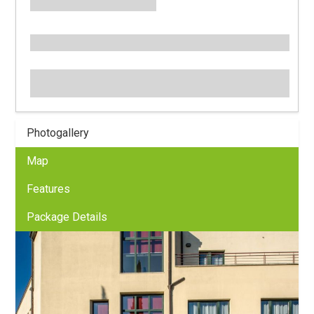
Photogallery
Map
Features
Package Details