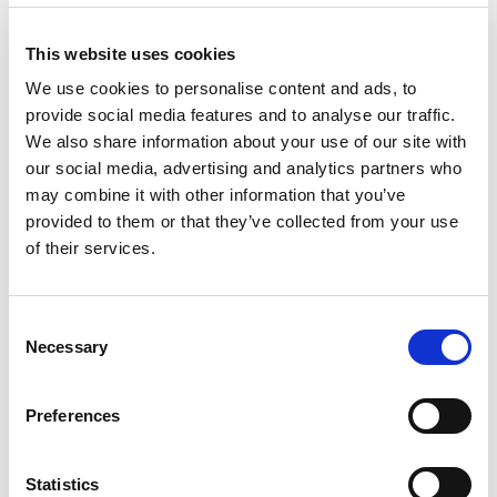
This website uses cookies
Distance en voiture de Gaiole in Chianti à l'Hotel Precise
House Montaperti Siena
:
25 KM, Affichez l'emplacement
We use cookies to personalise content and ads, to
exact de l'
hotel
provide social media features and to analyse our traffic.
We also share information about your use of our site with
Chambres
our social media, advertising and analytics partners who
Toutes les chambres de l'Hotel Montaperti ont un style
may combine it with other information that you’ve
moderne, dynamique et polyvalent, conçu pour répondre
provided to them or that they’ve collected from your use
aux différents besoins de nos hôtes. Elles ont été
récemment rénovées et sont équipées de téléviseurs à
of their services.
écran plat avec chaînes satellites, Wi-Fi, coffre-fort,
téléphone, minibar, sèche-cheveux, salle de bains privée et
indépendante avec grande douche rectangulaire et lavabo
Consent
en marbre !
Necessary
Selection
Services
Petit-déjeuner buffet
Preferences
Possibilité de demander un petit-déjeuner à
emporter à retirer à la réception la veille au soir
Wi-Fi
Statistics