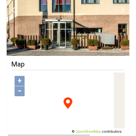
Previous
Next
Map
+
−
©
OpenStreetMap
contributors.