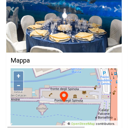
Previous
Next
Mappa
+
−
©
OpenStreetMap
contributors.