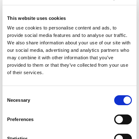
Descrizione
This website uses cookies
Calendario Cene Emozionali 2026
Sabato 19 settembre
We use cookies to personalise content and ads, to
Sabato 24 ottobre
provide social media features and to analyse our traffic.
Sabato 21 novembre
We also share information about your use of our site with
Sabato 12 dicembre
our social media, advertising and analytics partners who
Programma
may combine it with other information that you’ve
Il Programma della Serata
provided to them or that they’ve collected from your use
Arrivo degli ospiti ore 20:00 – 20:30
of their services.
Ingresso presso Padiglione Cetacei (dopo la Biosfera)
Durante la serata i gentili ospiti saranno allietati da
interventi musicali dal soprano Katerina, approfondimento
Consent
sui delfini con una guida esperta.
Necessary
Selection
Fine della serata ore 23.30
Menù di terra
Preferences
Entree:
Tartare di fassona all’aneto
Antipasto:
Caprese con stracciatella di bufala e crudo di
Parma
Statistics