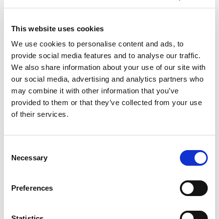
Descrizione
This website uses cookies
Calendario Cene Emozionali 2026
Sabato 19 settembre
We use cookies to personalise content and ads, to
Sabato 24 ottobre
provide social media features and to analyse our traffic.
Sabato 21 novembre
We also share information about your use of our site with
Sabato 12 dicembre
our social media, advertising and analytics partners who
Programma
may combine it with other information that you’ve
Il Programma della Serata
provided to them or that they’ve collected from your use
Arrivo degli ospiti ore 20:00 – 20:30
of their services.
Ingresso presso Padiglione Cetacei (dopo la Biosfera)
Durante la serata i gentili ospiti saranno allietati da
interventi musicali dal soprano Katerina, approfondimento
Consent
sui delfini con una guida esperta.
Necessary
Selection
Fine della serata ore 23.30
Menù di terra
Preferences
Entree:
Tartare di fassona all’aneto
Antipasto:
Caprese con stracciatella di bufala e crudo di
Parma
Statistics