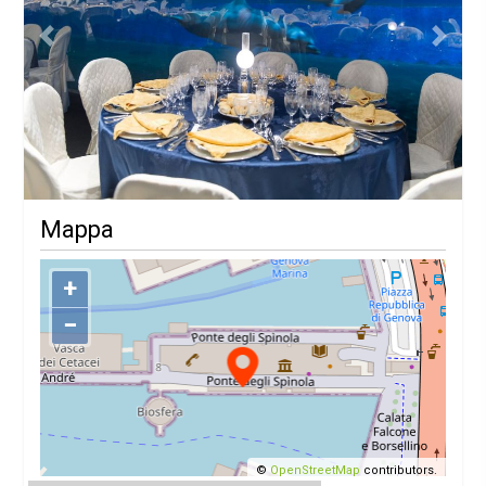
Previous
Next
Mappa
+
−
©
OpenStreetMap
contributors.