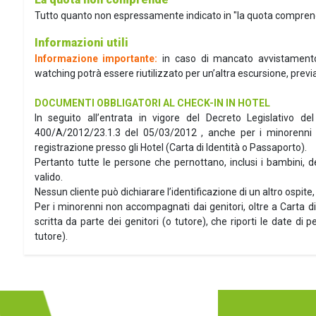
Tutto quanto non espressamente indicato in "la quota compren
Informazioni utili
Informazione importante:
in caso di mancato avvistamento, 
watching potrà essere riutilizzato per un’altra escursione, previa
DOCUMENTI OBBLIGATORI AL CHECK-IN IN HOTEL
In seguito all’entrata in vigore del Decreto Legislativo de
400/A/2012/23.1.3 del 05/03/2012 , anche per i minorenni è
registrazione presso gli Hotel (Carta di Identità o Passaporto).
Pertanto tutte le persone che pernottano, inclusi i bambini, 
valido.
Nessun cliente può dichiarare l’identificazione di un altro ospi
Per i minorenni non accompagnati dai genitori, oltre a Carta d
scritta da parte dei genitori (o tutore), che riporti le date di
tutore).