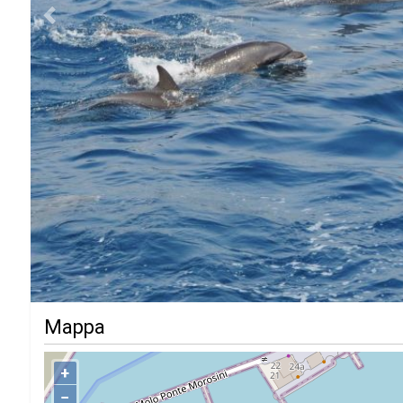
Previous
Mappa
+
−