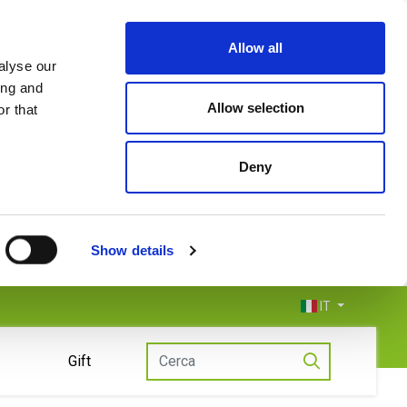
Allow all
alyse our
ing and
Allow selection
r that
Deny
Show details
IT
Gift