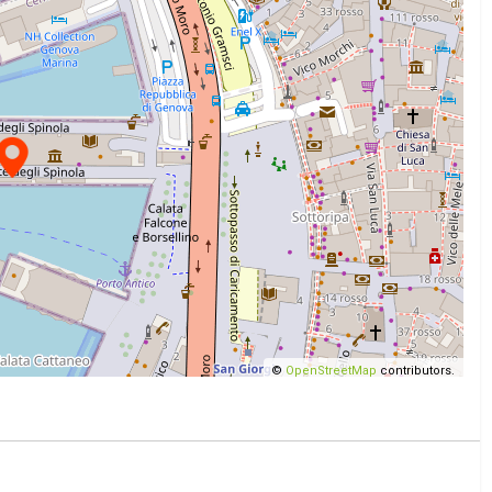
©
OpenStreetMap
contributors.