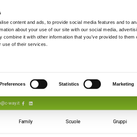
s
ise content and ads, to provide social media features and to an
rmation about your use of our site with our social media, advertis
 combine it with other information that you’ve provided to them o
 use of their services.
Preferences
Statistics
Marketing
o@c-way.it
Family
Scuole
Gruppi