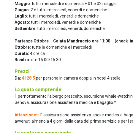
Maggio
:
tutti i mercoledì e domenica + 01 e 02 maggio
Giugno
:
2 e tutti i mercoledì, venerdì e domeniche
Luglio
: tutti i mercoledì, venerdì e domeniche
Agosto
: tutti i mercoledì, venerdì e domeniche
Settembre
: tutti i mercoledì, venerdì, domeniche
Partenze Ottobre – Calata Mandraccio ore 11:00 – (check-in 
Ottobre:
tutte le domeniche e i mercoledì.
Durata:
4 ore ca
Rientro:
ore 15.00/15.30
Prezzi
Da:
€128.5
per persona in camera doppia in hotel 4 stelle.
La quota comprende
1 pernottamento l’albergo prescelto, escursione whale-watching
Genova, assicurazione assistenza medica e bagaglio.*
Attenzione*:
l’ assicurazione assistenza spese medico e bagag
avvenuti almeno a 4 giorni dalla data del primo servizio e per i soli
La quota non comprende