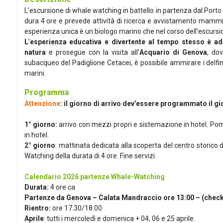
L’escursione di whale watching in battello in partenza dal Porto
dura 4 ore e prevede attività di ricerca e avvistamento mammife
esperienza unica è un biologo marino che nel corso dell’escursione
L
’
esperienza educativa e divertente al tempo stesso è ada
natura
e prosegue con la visita all’
Acquario di Genova
, do
subacqueo del Padiglione Cetacei, è possibile ammirare i delfin
marini.
Programma
Attenzione
: il giorno di arrivo dev’essere programmato il g
1° giorno:
arrivo con mezzi propri e sistemazione in hotel. Pom
in hotel.
2° giorno
: mattinata dedicata alla scoperta del centro storico 
Watching della durata di 4 ore. Fine servizi.
Calendario 2026 partenze Whale-Watching
Durata:
4 ore ca
Partenze da Genova – Calata Mandraccio ore 13:00 – (check-
Rientro:
ore 17.30/18.00
Aprile
:
tutti i mercoledì e domenica + 04, 06 e 25 aprile.