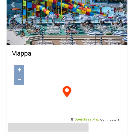
Previous
Next
Mappa
+
−
©
OpenStreetMap
contributors.