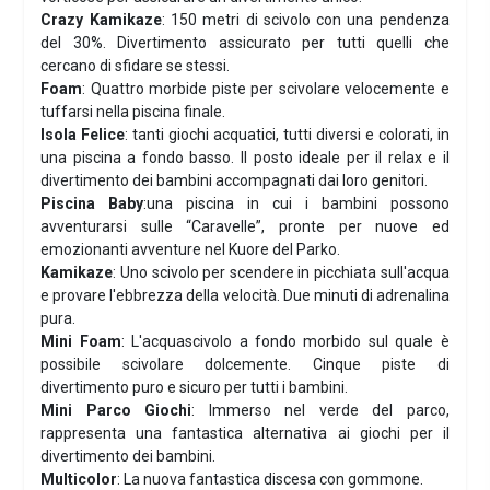
Crazy Kamikaze
:
150 metri di scivolo con una pendenza
del 30%. Divertimento assicurato per tutti quelli che
cercano di sfidare se stessi.
Foam
:
Quattro morbide piste per scivolare velocemente e
tuffarsi nella piscina finale.
Isola Felice
: t
anti giochi acquatici, tutti diversi e colorati, in
una piscina a fondo basso. Il posto ideale per il relax e il
divertimento dei bambini accompagnati dai loro genitori.
Piscina Baby
:una piscina in cui i bambini possono
avventurarsi sulle “Caravelle”, pronte per nuove ed
emozionanti avventure nel Kuore del Parko.
Kamikaze
:
Uno scivolo per scendere in picchiata sull'acqua
e provare l'ebbrezza della velocità.
Due minuti di adrenalina
pura.
Mini Foam
:
L'acquascivolo a fondo morbido sul quale è
possibile scivolare dolcemente.
Cinque piste di
divertimento puro e sicuro per tutti i bambini.
Mini Parco Giochi
:
Immerso nel verde del parco,
rappresenta una fantastica alternativa ai giochi per il
divertimento dei bambini.
Multicolor
:
La nuova fantastica discesa con gommone.