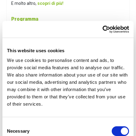
E molto altro,
scopri di più!
Programma
1° Giorno
: arrivo a Tortoreto Lido con Vostri mezzi e
sistemazione nel hotel prescelto. Visita del parco
Acquatico Onda Blu. Pernottamento in hotel.
Dal 2° giorno alla partenza
: giornate a disposizione da
This website uses cookies
dedicare al relax e alla scoperta di Tortoreto Lido e dalle
spiagge. Fine dei servizi.
We use cookies to personalise content and ads, to
Prezzi
provide social media features and to analyse our traffic.
A partire da
€75
per persona in camera doppia
We also share information about your use of our site with
our social media, advertising and analytics partners who
La quota comprende
may combine it with other information that you’ve
Pernottamento nell'hotel prescelto.
Biglietto d'ingresso Parco Acquatico Onda Blu.
provided to them or that they’ve collected from your use
Assicurazione assistenza medica e bagaglio.
of their services.
Attenzione
: L' assicurazione assistenza spese medico e
bagaglio prevista nelle quote, sarà inclusa ed emessa solo
per acquisti avvenuti almeno a 4 giorni dalla data del primo
Consent
servizio e per i soli residenti in Italia.
Necessary
Selection