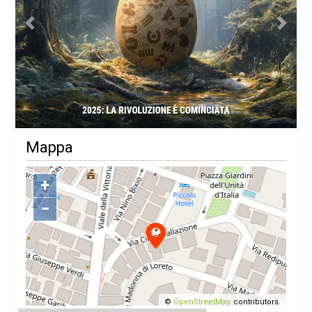
Previous
Next
Mappa
+
−
©
OpenStreetMap
contributors.