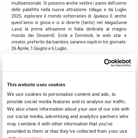
multisensoriale. Si possono anche vestire i panni dell’uomo
delle palafitte nella nuova attrazione
Village
, e da Luglio
2025, esplorare il mondo sotterraneo di
Speleos
. E anche
quest’anno si gioca e ci si diverte (tanto) nel
MegaGame
Land
, la prima attrazione in Italia dedicata al magico
mondo dei DinsiemE. Erick e Dominick, le web star e
creator, preferite dai bambini, saranno ospiti in tre giornate:
26 Aprile, 1 Giugno e 6 Luglio.
Hotel Madison***
- Gabicce Mare
L'hotel
Madison***
a Gabicce, si trova
a due passi dal
centro e a 200 metri dalla spiaggia.
Plus
This website uses cookies
Bambini fino a 10 anni gratis in hotel, per soggiorni dal
02/06/26 al 16/07/26 e dal 30/08/26 al 12/09/26
We use cookies to personalise content and ads, to
provide social media features and to analyse our traffic.
Posizione
We also share information about your use of our site with
L'Hotel Madison***
è situato nel centro di Gabicce in una
our social media, advertising and analytics partners who
zona molto tranquilla a soli due passi dal mare.
may combine it with other information that you’ve
Info utili
provided to them or that they’ve collected from your use
Spiaggia convenzionata
da saldare in loco, spiaggia