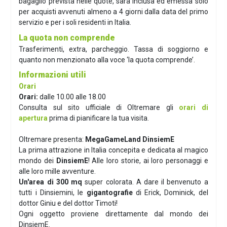
bagaglio prevista nelle quote, sarà inclusa ed emessa solo
per acquisti avvenuti almeno a 4 giorni dalla data del primo
servizio e per i soli residenti in Italia.
La quota non comprende
Trasferimenti, extra, parcheggio. Tassa di soggiorno e
quanto non menzionato alla voce ‘la quota comprende’.
Informazioni utili
Orari
Orari:
dalle 10.00 alle 18.00
Consulta sul sito ufficiale di Oltremare gli
orari di
apertura
prima di pianificare la tua visita.
Oltremare presenta:
MegaGameLand DinsiemE
La prima attrazione in Italia concepita e dedicata al magico
mondo dei
DinsiemE
! Alle loro storie, ai loro personaggi e
alle loro mille avventure.
Un'area di 300 mq
super colorata. A dare il benvenuto a
tutti i Dinsiemini, le
gigantografie
di Erick, Dominick, del
dottor Giniu e del dottor Timoti!
Ogni oggetto proviene direttamente dal mondo dei
DinsiemE.