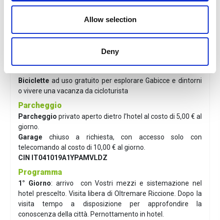
Distanza da Oltremare Riccione
: 20 minuti ca in auto.
Distanza da Italia in Miniatura
: 35 minuti ca in auto
Allow selection
Distanza da Acquario di Cattolica
: 12 minuti ca in auto
Servizi
Deny
WI-FI
in tutto l’hotel
Colazione a buffet
servita dalle 7:30 alle 10:00
Biciclette
ad uso gratuito per esplorare Gabicce e dintorni
o vivere una vacanza da cicloturista
Parcheggio
Parcheggio
privato
aperto dietro l’hotel al costo di 5,00 € al
giorno.
Garage
chiuso a richiesta, con accesso solo con
telecomando al costo di 10,00 € al giorno.
CIN IT041019A1YPAMVLDZ
Programma
1° Giorno
: arrivo con Vostri mezzi e sistemazione nel
hotel prescelto. Visita libera di Oltremare Riccione. Dopo la
visita tempo a disposizione per approfondire la
conoscenza della città. Pernottamento in hotel.