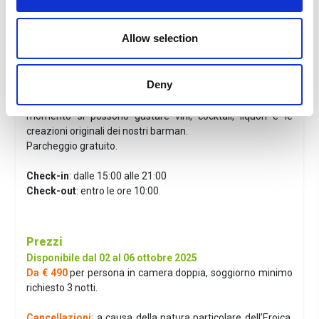
con un tocco di modernità, sperimentando e combinando in
modo creativo e fantasioso ingredienti stagionali di prima
Allow selection
qualità e freschezza.
Aperto tutte le sere dalle 19:00 alle 22:00. Il sabato e la
domenica siamo aperti anche a pranzo, dalle 12:00 alle
Deny
14:30.
Il Certosa Bar è un luogo tranquillo dove in qualsiasi
momento si possono gustare vini, cocktail, liquori e le
creazioni originali dei nostri barman.
Parcheggio gratuito.
Check-in
: dalle 15:00 alle 21:00
Check-out
: entro le ore 10:00.
Prezzi
Disponibile dal 02 al 06 ottobre 2025
Da € 490
per persona in camera doppia, soggiorno minimo
richiesto 3 notti.
Cancellazioni
: a causa della natura particolare dell’Eroica,