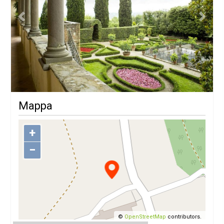
Previous
Next
Mappa
+
−
©
OpenStreetMap
contributors.