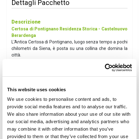
Dettagli Pacchetto
Descrizione
Certosa di Pontignano Residenza Storica - Castelnuovo
Berardenga
L'Antica Certosa di Pontignano, luogo senza tempo a pochi
chilometri da Siena, è posta su una collina che domina la
città.
La Certosa di Pontignano, centro congressi ufficiale
dell'Università di Siena e luogo ideale per soggiorni in
Toscana, risale al 1343 e presenta il tradizionale aspetto
delle certose.
Nel 1703, all'interno della Certosa fu costruita la Cappella di
This website uses cookies
Sant'Agnese, riconosciuta in tutto il mondo come una
We use cookies to personalise content and ads, to
miniatura della Sistina nel territorio senese.
provide social media features and to analyse our traffic.
Distanza in auto da Gaiole in Chianti a Certosa di
We also share information about your use of our site with
Pontignano:
21KM ca
. Visualizza l'esatta
posizione della
our social media, advertising and analytics partners who
struttura
may combine it with other information that you’ve
provided to them or that they’ve collected from your use