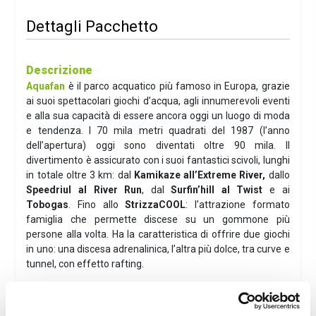
Dettagli Pacchetto
Descrizione
Aquafan
è il parco acquatico più famoso in Europa, grazie
ai suoi spettacolari giochi d’acqua, agli innumerevoli eventi
e alla sua capacità di essere ancora oggi un luogo di moda
e tendenza. I 70 mila metri quadrati del 1987 (l’anno
dell’apertura) oggi sono diventati oltre 90 mila. Il
divertimento è assicurato con i suoi fantastici scivoli, lunghi
in totale oltre 3 km: dal
Kamikaze all’Extreme River,
dallo
Speedriul al River Run
, dal
Surfin’hill al Twist
e ai
Tobogas
. Fino allo
StrizzaCOOL
: l’attrazione formato
famiglia che permette discese su un gommone più
persone alla volta. Ha la caratteristica di offrire due giochi
in uno: una discesa adrenalinica, l’altra più dolce, tra curve e
tunnel, con effetto rafting.
Hotel Madison***
- Gabicce Mare
L'hotel
Madison***
a Gabicce, si trova
a due passi dal