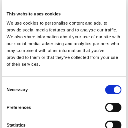
centro e a 200 metri dalla spiaggia.
Plus
This website uses cookies
Bambini fino a 10 anni gratis in hotel, per soggiorni dal
02/06/26 al 16/07/26 e dal 30/08/26 al 12/09/26
We use cookies to personalise content and ads, to
Posizione
provide social media features and to analyse our traffic.
L'Hotel Madison***
è situato nel centro di Gabicce in una
We also share information about your use of our site with
zona molto tranquilla a soli due passi dal mare.
our social media, advertising and analytics partners who
Info utili
may combine it with other information that you’ve
Spiaggia convenzionata
da saldare in loco, spiaggia
provided to them or that they’ve collected from your use
Marisa 23,
con area giochi e campo da beach volley.
of their services.
Camere
L'hotel Madison dispone di camere semplici e luminose,
Consent
tutte con servizi privati, asciugacapelli, telefono, Tv-
Necessary
satellitare, cassaforte, radio, balcone. Aria condizionata,
Selection
minibar (vuoto). Su richiesta e da pagare in loco: culla.
Check-in
: dalle ore 12:00
Preferences
Check-out
: entro le ore 10:00
Politica sugli animali
Statistics
Ammessi in camera e in tutte le aree dell’hotel, con la sola