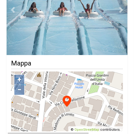
Previous
Next
Mappa
+
−
©
OpenStreetMap
contributors.