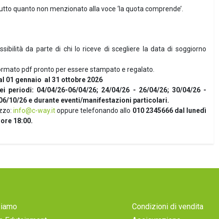
 tutto quanto non menzionato alla voce ‘la quota comprende’.
sibilità da parte di chi lo riceve di scegliere la data di soggiorno
 formato pdf pronto per essere stampato e regalato.
al
01 gennaio al 31 ottobre 2026
nei periodi: 04/04/26-06/04/26; 24/04/26 - 26/04/26; 30/04/26 -
06/10/26 e durante eventi/manifestazioni particolari.
zzo:
info@c-way.it
oppure telefonando allo
010 2345666 dal lunedì
 ore 18:00.
Siamo
Condizioni di vendita