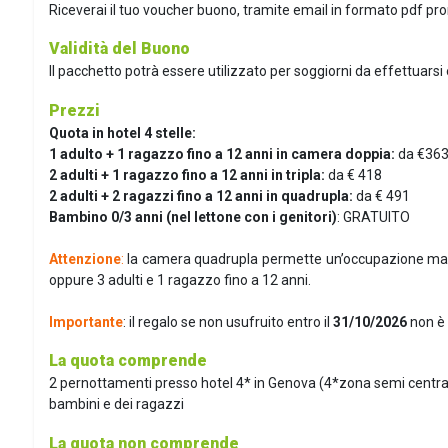
Riceverai il tuo voucher buono, tramite email in formato pdf pr
Validità del Buono
I
l pacchetto potrà essere utilizzato per soggiorni da effettuarsi e
Prezzi
Quota in hotel 4 stelle:
1 adulto + 1 ragazzo fino a 12 anni in camera doppia:
da €36
2 adulti + 1 ragazzo fino a 12 anni in tripla:
da € 418
2 adulti + 2 ragazzi fino a 12 anni in quadrupla:
da € 491
Bambino 0/3 anni (nel lettone con i genitori)
: GRATUITO
Attenzione
:
l
a camera quadrupla permette un’occupazione mass
oppure 3 adulti e 1 ragazzo fino a 12 anni.
Importante
: il regalo se non usufruito entro il
31/10/2026
non è 
La quota comprende
2 pernottamenti presso hotel 4* in Genova (4*zona semi centrale)
bambini e dei ragazzi
La quota non comprende