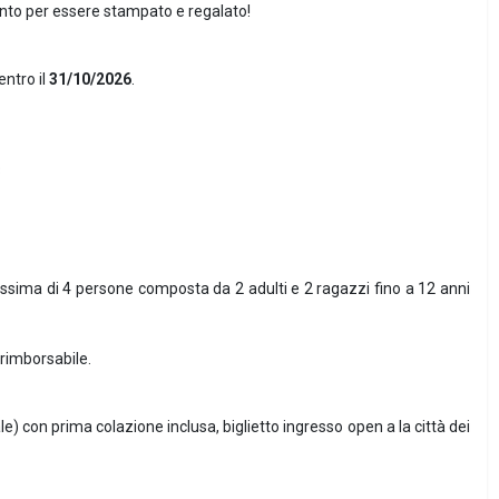
onto per essere stampato e regalato!
ntro il
31/10/2026
.
3
ima di 4 persone composta da 2 adulti e 2 ragazzi fino a 12 anni
rimborsabile.
 con prima colazione inclusa, biglietto ingresso open a la città dei