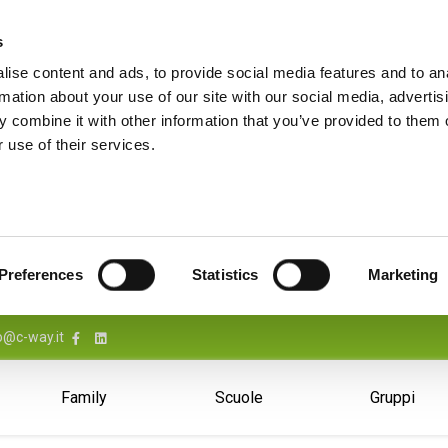
s
ise content and ads, to provide social media features and to an
rmation about your use of our site with our social media, advertis
 combine it with other information that you’ve provided to them o
 use of their services.
Preferences
Statistics
Marketing
o@c-way.it
Family
Scuole
Gruppi