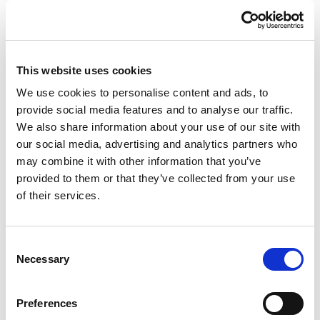
Vedi Dettagli
This website uses cookies
Descrizione
We use cookies to personalise content and ads, to
Ecco quello che fa per te
: convenienza, confort e
provide social media features and to analyse our traffic.
divertimento edutainment, per trasformare la visita a
We also share information about your use of our site with
Aquafan in un fantastico city-break da regalare.
our social media, advertising and analytics partners who
Aquafan
may combine it with other information that you’ve
Aquafan
è il parco acquatico più famoso in Europa, grazie
provided to them or that they’ve collected from your use
ai suoi spettacolari giochi d’acqua, agli innumerevoli eventi
of their services.
e alla sua capacità di essere ancora oggi un luogo di moda
e tendenza. I 70 mila metri quadrati del 1987 (l’anno
dell’apertura) oggi sono diventati oltre 90 mila.
Consent
Il divertimento è assicurato con i suoi fantastici
Necessary
Selection
scivoli,
lunghi in totale oltre 3 km
: dal
Kamikaze
all’Extreme River
, dallo
Speedriul al River Run
,
dal
Surfin’hill
al
Twist e ai Tobogas
. Fino
Preferences
allo
StrizzaCOOL
: l’attrazione formato famiglia che