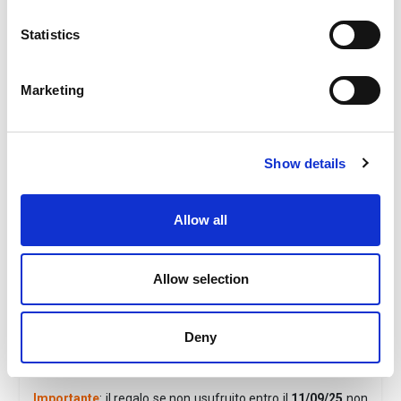
permette discese su un gommone più persone alla volta.
Ha la caratteristica di offrire due giochi in uno: una discesa
Statistics
adrenalinica, l’altra più dolce, tra curve e tunnel, con effetto
rafting.
Marketing
Scegli la tipologia di proposta. Compila il modulo con i tuoi
dati. Paga con carta di credito. Il tuo regalo è pronto!
Riceverai il tuo voucher buono, tramite email in formato
Show details
pdf pronto per essere stampato e regalato!
Validità del Buono
Allow all
I
l pacchetto potrà essere utilizzato per soggiorni da
effettuarsi entro l'
11/09/25
Prezzi
Allow selection
Quota in hotel 3 stelle:
1 adulto in camera singola
€ 90
2 persone in camera doppia:
€ 115
Deny
3 persone in camera tripla
: € 170
4 persone in camera quadrupla
: €205
Importante
: il regalo se non usufruito entro il
11/09/25
non