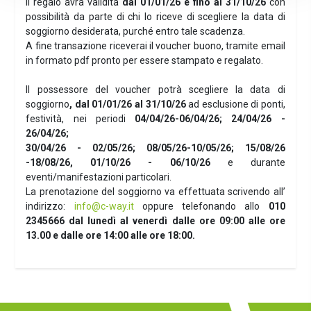
Il regalo avrà validità
dal 01/01/26 e fino al 31/10/26
con
possibilità da parte di chi lo riceve di scegliere la data di
soggiorno desiderata, purché entro tale scadenza.
A fine transazione riceverai il voucher buono, tramite email
in formato pdf pronto per essere stampato e regalato.
Il possessore del voucher potrà scegliere la data di
soggiorno
, dal 01/01/26 al 31/10/26
ad esclusione di ponti,
festività, nei periodi
04/04/26-06/04/26; 24/04/26 -
26/04/26;
30/04/26 - 02/05/26; 08/05/26-10/05/26; 15/08/26
-18/08/26, 01/10/26 - 06/10/26
e durante
eventi/manifestazioni particolari.
La prenotazione del soggiorno va effettuata scrivendo all’
indirizzo:
info@c-way.it
oppure telefonando allo
010
2345666 dal lunedì al venerdì dalle ore 09:00 alle ore
13.00 e dalle ore 14:00 alle ore 18:00.