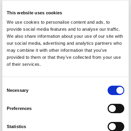
Descrizione
This website uses cookies
Ecco quello che fa per te
: convenienza, confort e
divertimento edutainment, per trasformare la visita
We use cookies to personalise content and ads, to
all’Acquario di Genova in un fantastico city-break da
provide social media features and to analyse our traffic.
regalare.
We also share information about your use of our site with
our social media, advertising and analytics partners who
Scegli la tipologia di proposta. Compila il modulo con i tuoi
may combine it with other information that you’ve
dati. Paga con carta di credito. Il tuo regalo è pronto!
provided to them or that they’ve collected from your use
Riceverai il tuo voucher buono, tramite email in formato
pdf pronto per essere stampato e regalato!
of their services.
Validità del Buono
Il pacchetto potrà essere utilizzato per soggiorni da
Consent
effettuarsi entro il
31/10/2025
Necessary
Selection
Prezzi
Quota in hotel 4 stelle:
2 adulti in camera doppia:
da € 220
Preferences
3 adulti in camera tripla:
da € 266
2 adulti + 1 ragazzo fino a 12 anni in tripla:
da €260
2 adulti + 2 ragazzi fino a 12 anni in quadrupla:
da €309
Statistics
2 adulti + 1 ragazzo fino a 12 anni e 1 ragazzo entro 15