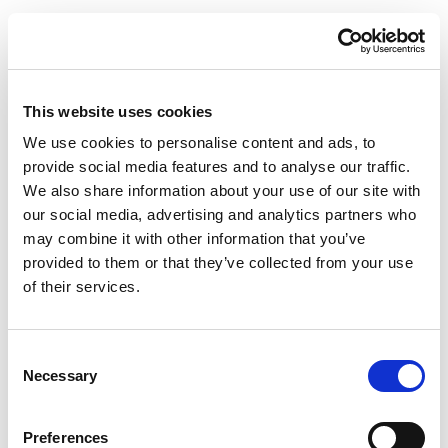
IT
Area Agenzie
This website uses cookies
Chi Siamo
We use cookies to personalise content and ads, to
Costa Edutainment
provide social media features and to analyse our traffic.
We also share information about your use of our site with
Opera Laboratori
our social media, advertising and analytics partners who
Cataloghi
may combine it with other information that you’ve
Modello Organizzativo
provided to them or that they’ve collected from your use
...stiamo caricando i dettagli del
Report Integrato
of their services.
prodotto selezionato...
Informativa Privacy Fornitori P. Fisiche
Informativa Privacy Fornitori P. Giuridiche
Consent
Condizioni di vendita
Necessary
Selection
Assicurazione
Informativa sulla Privacy
Preferences