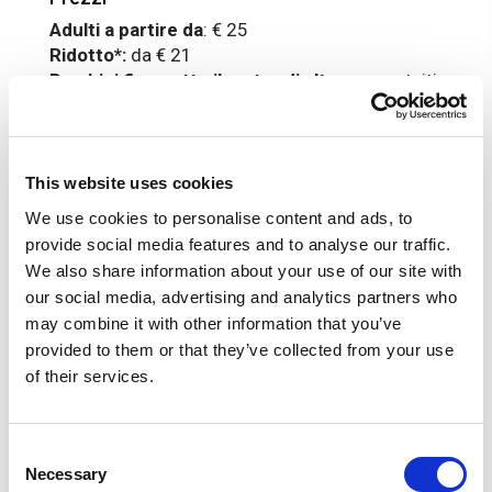
Adulti a partire da
:
€ 25
Ridotto*:
da € 21
Bambini fino sotto il metro di altezza:
gratuiti,
con accesso diretto al parco.
*Ridotto: da 100 cm a 140 cm di altezza; over
65; disabili.
This website uses cookies
La quota include
We use cookies to personalise content and ads, to
Biglietto d'ingresso a Oltremare.
provide social media features and to analyse our traffic.
We also share information about your use of our site with
La quota non include
our social media, advertising and analytics partners who
Tutto quanto non espressamente indicato in "la
may combine it with other information that you’ve
quota comprende"
provided to them or that they’ve collected from your use
of their services.
Informazioni utili
Dal 21 al 27 marzo e dal 19 settembre al 26
Consent
ottobre
Necessary
Sabato e domenica: dalle 10:00 alle 18:30
Selection