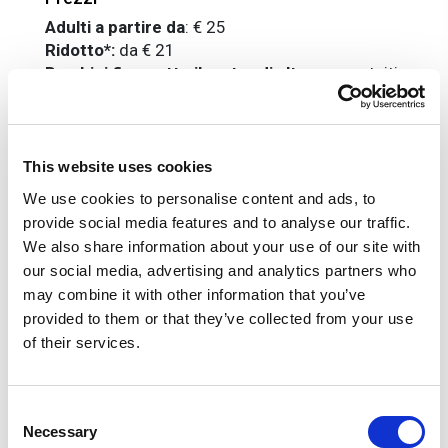
Adulti a partire da
:
€ 25
Ridotto*:
da € 21
Bambini fino sotto il metro di altezza:
gratuiti,
con accesso diretto al parco.
*Ridotto: da 100 cm a 140 cm di altezza; over
65; disabili.
This website uses cookies
La quota include
We use cookies to personalise content and ads, to
Biglietto d'ingresso a Oltremare.
provide social media features and to analyse our traffic.
We also share information about your use of our site with
La quota non include
our social media, advertising and analytics partners who
Tutto quanto non espressamente indicato in "la
may combine it with other information that you’ve
quota comprende"
provided to them or that they’ve collected from your use
of their services.
Informazioni utili
Dal 21 al 27 marzo e dal 19 settembre al 26
Consent
ottobre
Necessary
Sabato e domenica: dalle 10:00 alle 18:30
Selection