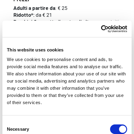
Adulti a partire da
:
€ 25
Ridotto*:
da € 21
Bambini fino sotto il metro di altezza:
gratuiti,
con accesso diretto al parco.
*Ridotto: da 100 cm a 140 cm di altezza; over
65; disabili.
This website uses cookies
La quota include
We use cookies to personalise content and ads, to
Biglietto d'ingresso a Oltremare.
provide social media features and to analyse our traffic.
We also share information about your use of our site with
La quota non include
our social media, advertising and analytics partners who
Tutto quanto non espressamente indicato in "la
may combine it with other information that you’ve
quota comprende"
provided to them or that they’ve collected from your use
of their services.
Informazioni utili
Dal 21 al 27 marzo e dal 19 settembre al 26
Consent
ottobre
Necessary
Sabato e domenica: dalle 10:00 alle 18:30
Selection