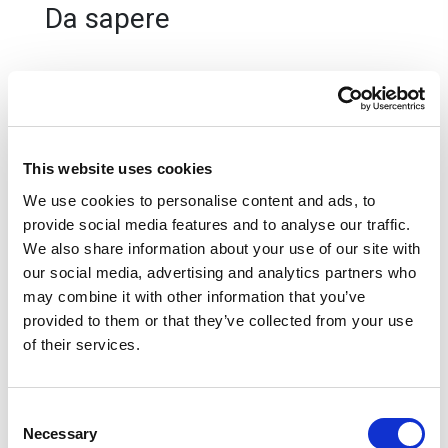
Da sapere
Prezzi
Adult
i
: € 37
Ragazzi 19/25
: € 31
Bambini 12/18 anni
: €28
This website uses cookies
Bambini 6/11 anni
: €22
Infant 0/5 anni
: gratuito
We use cookies to personalise content and ads, to
provide social media features and to analyse our traffic.
La quota include
We also share information about your use of our site with
our social media, advertising and analytics partners who
Ingresso alla Mostra Van Dyck l'Europeo a
Palazzo Ducale e aperi-cena in locale storico in
may combine it with other information that you’ve
piazza delle Erbe.
provided to them or that they’ve collected from your use
of their services.
La quota non include
Tutto quanto non espressamente indicato in "la
Consent
quota comprende"
Necessary
Selection