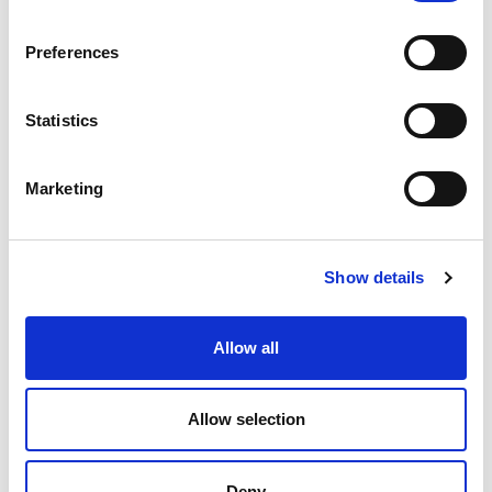
Informazioni utili
Fruibilità
: tutti i giorni nel periodo della mostra
Preferences
20/03-19/07
con apericena ore 17h00
Statistics
Orario apertura Mostra Van Dyck
lunedì 14-19
da martedì a domenica 10-19
Marketing
venerdì 10-20
Attenzione
: la biglietteria chiude un’ora prima.
Dove
: Palazzo Ducale,
Appartamento e
Cappella del Doge.
Show details
Allow all
Informazioni
Allow selection
Accessibile in sedia a rotelle
Combined ticket
Deny