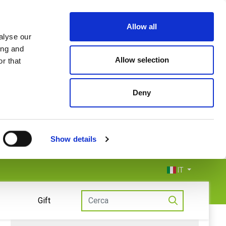
Allow all
alyse our
ing and
Allow selection
r that
Deny
Show details
IT
Gift