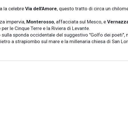
ca la celebre
Via dell'Amore
, questo tratto di circa un chilo
zza impervia,
Monterosso
, affacciata sul Mesco, e
Vernazz
te per le Cinque Terre e la Riviera di Levante.
 sulla sponda occidentale del suggestivo "Golfo dei poeti", n
tro a strapiombo sul mare e la millenaria chiesa di San Lore