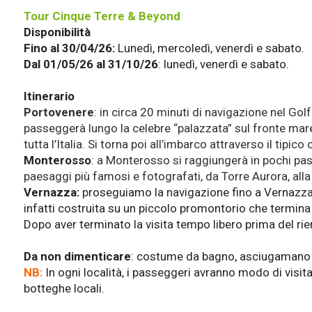
Tour Cinque Terre & Beyond
Disponibilità
Fino al 30/04/26:
Lunedì, mercoledì, venerdì e sabato.
Dal 01/05/26 al 31/10/26
: lunedì, venerdì e sabato.
Itinerario
Portovenere
:
in circa 20 minuti di navigazione nel Golf
passeggerà lungo la celebre “palazzata” sul fronte mare,
tutta l’Italia. Si torna poi all’imbarco attraverso il tipico
Monterosso
: a Monterosso si raggiungerà in pochi pass
paesaggi più famosi e fotografati, da Torre Aurora, alla
Vernazza:
p
roseguiamo la navigazione fino a Vernazza, 
infatti costruita su un piccolo promontorio che termin
Dopo aver terminato la visita tempo libero prima del rien
Da non dimenticare
: costume da bagno, asciugamano 
NB:
In ogni località, i passeggeri avranno modo di visitar
botteghe locali.