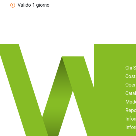
Valido 1 giorno
Chi 
Cost
Oper
Cata
Mode
Repo
Infor
Infor