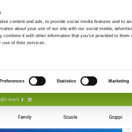
s
ise content and ads, to provide social media features and to an
rmation about your use of our site with our social media, advertis
 combine it with other information that you’ve provided to them o
 use of their services.
Preferences
Statistics
Marketing
o@c-way.it
Family
Scuole
Gruppi