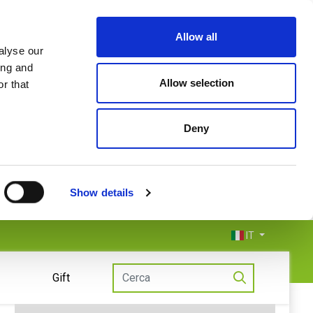
Allow all
alyse our
ing and
Allow selection
r that
Deny
Show details
IT
Gift