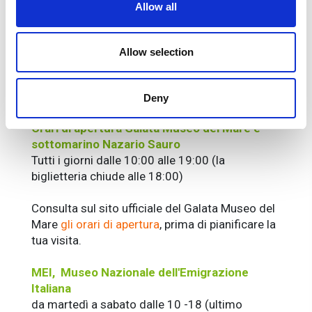
Allow all
Italiana MEI.
La quota non include
Allow selection
Tutto quanto non espressamente indicato in " la
quota comprende"
Deny
Informazioni utili
Orari di apertura Galata Museo del Mare e
sottomarino Nazario Sauro
Tutti i giorni dalle 10:00 alle 19:00 (la
biglietteria chiude alle 18:00)
Consulta sul sito ufficiale del Galata Museo del
Mare
gli orari di apertura
, prima di pianificare la
tua visita.
MEI, Museo Nazionale dell'Emigrazione
Italiana
da martedì a sabato dalle 10 -18 (ultimo