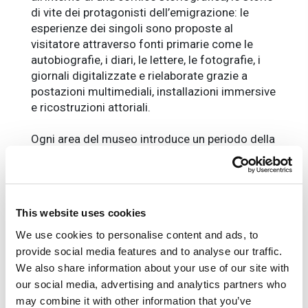
di vite dei protagonisti dell’emigrazione: le
esperienze dei singoli sono proposte al
visitatore attraverso fonti primarie come le
autobiografie, i diari, le lettere, le fotografie, i
giornali digitalizzate e rielaborate grazie a
postazioni multimediali, installazioni immersive
e ricostruzioni attoriali.
Ogni area del museo introduce un periodo della
mobilità umana, dalla preistoria all’età
medievale e moderna, ben prima della
diffusione del concetto di “confine”.
L’emigrazione italiana non ha avuto solo la sua
This website uses cookies
destinazione all’estero e non appartiene solo al
passato. Per questo il museo racconta anche
We use cookies to personalise content and ads, to
l’emigrazione interna, declinata nelle sue due
provide social media features and to analyse our traffic.
grandi direttrici, dalla campagna alla città e dal
We also share information about your use of our site with
Sud al Nord, e l’emigrazione contemporanea,
our social media, advertising and analytics partners who
con le forme che ha assunto dopo
may combine it with other information that you’ve