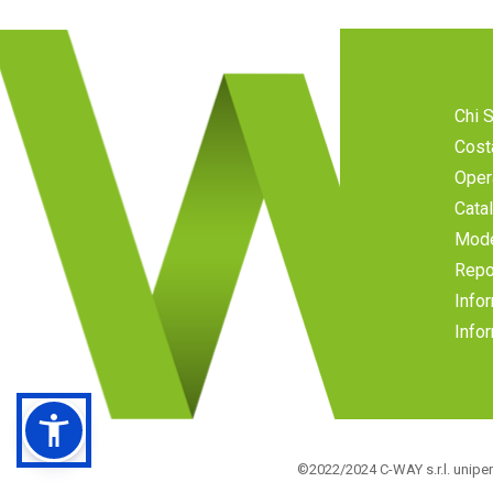
Chi 
Cost
Oper
Cata
Mode
Repo
Infor
Infor
©2022/2024 C-WAY s.r.l. uniper
Autorizzazione della Provincia di Genova n°205