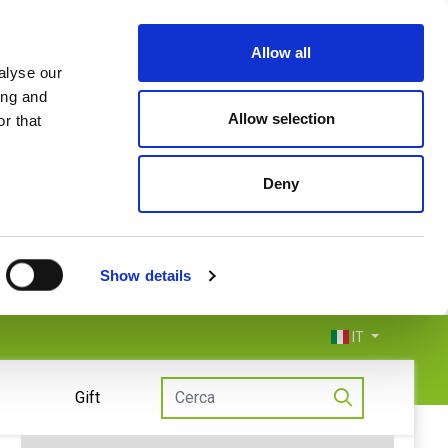
Allow all
alyse our
ing and
Allow selection
r that
Deny
Show details
IT
Gift