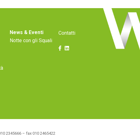
News & Eventi
Contatti
Notte con gli Squali
tà
l 010 2345666 – fax 010 2465422
F./P.I. 03789020108 Cap. Soc. € 100.000,00 i.v.