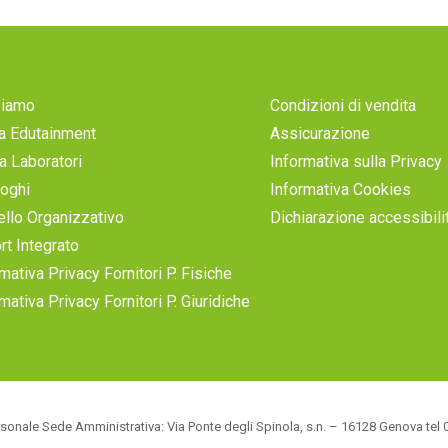
Siamo
Condizioni di vendita
a Edutainment
Assicurazione
a Laboratori
Informativa sulla Privacy
loghi
Informativa Cookies
llo Organizzativo
Dichiarazione accessibili
rt Integrato
mativa Privacy Fornitori P. Fisiche
mativa Privacy Fornitori P. Giuridiche
sonale Sede Amministrativa: Via Ponte degli Spinola, s.n. – 16128 Genova te
/40078 del 09/06/2000 R.E.A. Genova 380216 Reg. Imprese di Genova 33447/99 C.