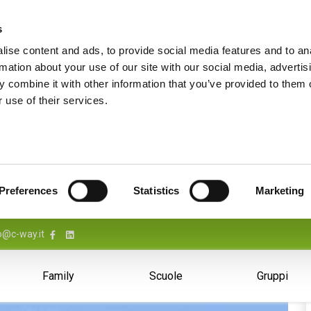
s
ise content and ads, to provide social media features and to an
rmation about your use of our site with our social media, advertis
 combine it with other information that you’ve provided to them o
 use of their services.
Preferences
Statistics
Marketing
o@c-way.it
Family
Scuole
Gruppi