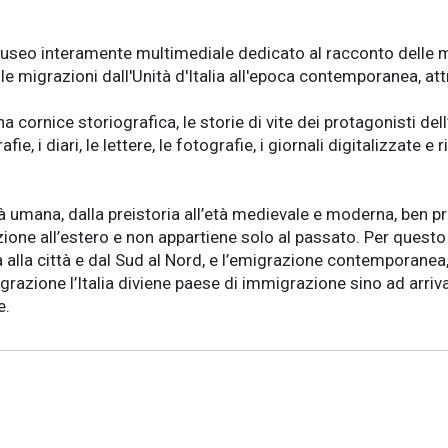
seo interamente multimediale dedicato al racconto delle migr
le migrazioni dall'Unità d'Italia all'epoca contemporanea, at
na cornice storiografica, le storie di vite dei protagonisti d
e, i diari, le lettere, le fotografie, i giornali digitalizzate e
 umana, dalla preistoria all’età medievale e moderna, ben pri
zione all’estero e non appartiene solo al passato. Per quest
na alla città e dal Sud al Nord, e l’emigrazione contemporan
grazione l’Italia diviene paese di immigrazione sino ad arri
e.