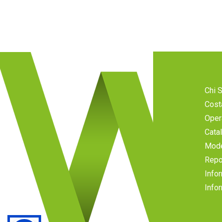
Chi 
Cost
Oper
Cata
Mode
Repo
Infor
Infor