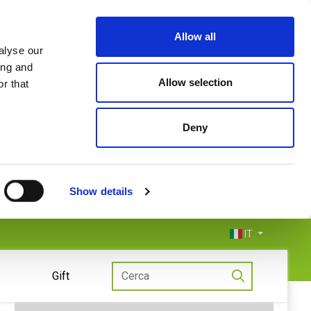
Allow all
alyse our
ing and
Allow selection
r that
Deny
Show details
IT
Gift