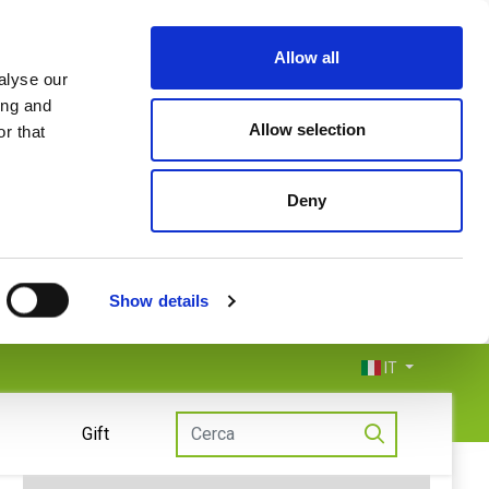
Allow all
alyse our
ing and
Allow selection
r that
Deny
Show details
IT
Gift