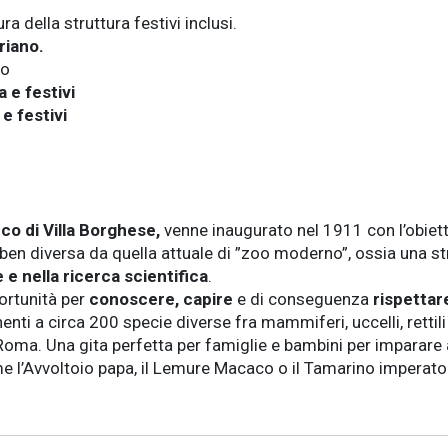
ura della struttura festivi inclusi.
riano.
co
 e festivi
e festivi
co di Villa Borghese,
venne inaugurato nel 1911 con l’obietti
ben diversa da quella attuale di ”zoo moderno”, ossia una str
e nella ricerca scientifica
.
ortunità per
conoscere, capire
e di conseguenza
rispettar
nti a circa 200 specie diverse fra mammiferi, uccelli, rettili 
 Roma. Una gita perfetta per famiglie e bambini per imparare 
 come l’Avvoltoio papa, il Lemure Macaco o il Tamarino imperato