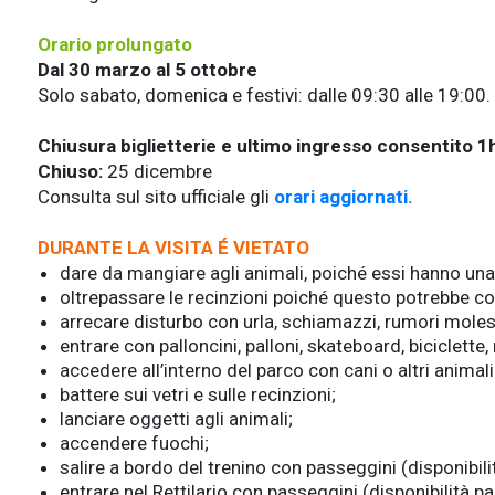
Orario prolungato
Dal 30
marzo al 5 ottobre
Solo sabato, domenica e festivi: dalle 09:30 alle 19:00.
Chiusura biglietterie e ultimo ingresso consentito 1h
Chiuso:
25 dicembre
Consulta sul sito ufficiale gli
orari aggiornati.
DURANTE LA VISITA É VIETATO
dare da mangiare agli animali, poiché essi hanno una 
oltrepassare le recinzioni poiché questo potrebbe cost
arrecare disturbo con urla, schiamazzi, rumori molest
entrare con palloncini, palloni, skateboard, biciclette,
accedere all’interno del parco con cani o altri animal
battere sui vetri e sulle recinzioni;
lanciare oggetti agli animali;
accendere fuochi;
salire a bordo del trenino con passeggini (disponibil
entrare nel Rettilario con passeggini (disponibilità p