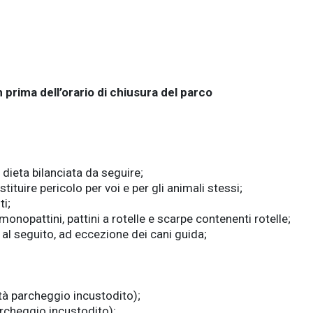
 prima dell’orario di chiusura del parco
dieta bilanciata da seguire;
ituire pericolo per voi e per gli animali stessi;
i;
 monopattini, pattini a rotelle e scarpe contenenti rotelle;
i al seguito, ad eccezione dei cani guida;
ità parcheggio incustodito);
archeggio incustodito);